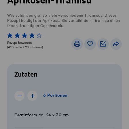
Aprikosen-Tiramisu
Wie schön, es gibt so viele verschiedene Tiramisus. Dieses
Rezept huldigt der Aprikose. Sie verleiht dem Tiramisu einen
frisch-fruchtigen Geschmack.
1 von 5 Sterne
2 von 5 Sterne
3 von 5 Sterne
4 von 5 Sterne
5 von 5 Sterne
Rezept bewerten
Drucken
Rezeptbuch
Einkaufslis
Teile
(
4.1
Sterne /
28
Stimmen)
Zutaten
6 Portionen
6
Portionen
Rezept für 5 Portionen anzeigen
Rezept für 7 Portionen anzeigen
Menge
Zutaten
Gratinform ca. 24 x 30 cm