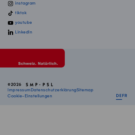
instagram
tiktok
youtube
LinkedIn
©2026
Impressum
Datenschutzerklärung
Sitemap
DEUT
FR
Cookie-Einstellungen
DE
FR