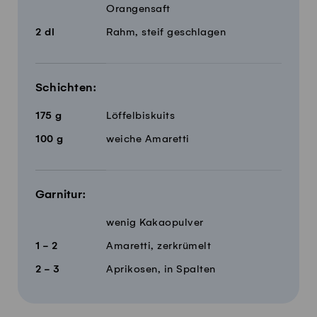
Orangensaft
2
dl
Rahm, steif geschlagen
Schichten:
175
g
Löffelbiskuits
100
g
weiche Amaretti
Garnitur:
wenig Kakaopulver
1 - 2
Amaretti, zerkrümelt
2 - 3
Aprikosen, in Spalten