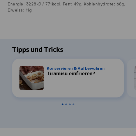
Energie: 3228kJ /
771
kcal, Fett:
49
g, Kohlenhydrate:
68
g,
Eiweiss:
11
g
Tipps und Tricks
Konservieren & Aufbewahren
Tiramisu einfrieren?