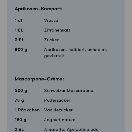
Aprikosen-Kompott:
1
dl
Wasser
1
EL
Zitronensaft
3
EL
Zucker
800
g
Aprikosen, halbiert, entsteint,
geviertelt
Mascarpone-Crème:
500
g
Schweizer Mascarpone
75
g
Puderzucker
1
Päckchen
Vanillezucker
150
g
Joghurt nature
2
EL
Amaretto, Apricotine oder