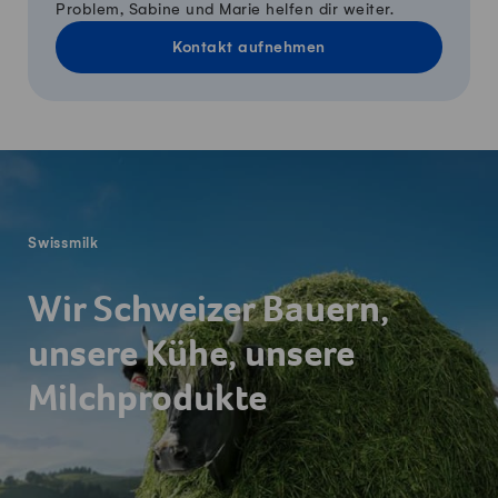
Problem, Sabine und Marie helfen dir weiter.
Kontakt aufnehmen
Fusszeile
Swissmilk
Wir Schweizer Bauern,
unsere Kühe, unsere
Milchprodukte