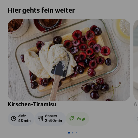
Hier gehts fein weiter
Kirschen-Tiramisu
A
Aktiv
Gesamt
Vegi
40min
2h40min
Vegetarisch