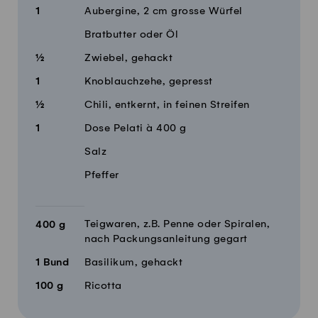
1
Aubergine, 2 cm grosse Würfel
Bratbutter oder Öl
½
Zwiebel, gehackt
1
Knoblauchzehe, gepresst
½
Chili, entkernt, in feinen Streifen
1
Dose Pelati à 400 g
Salz
Pfeffer
Teigwaren, z.B. Penne oder Spiralen,
400
g
nach Packungsanleitung gegart
1
Bund
Basilikum, gehackt
100
g
Ricotta