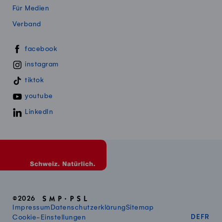
Für Medien
Verband
Swissmillk auf Social Media
facebook
instagram
tiktok
youtube
LinkedIn
©2026
Impressum
Datenschutzerklärung
Sitemap
DEUT
FR
Cookie-Einstellungen
DE
FR