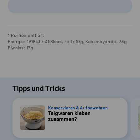
1 Portion enthält:
Energie: 1918kJ /
458
kcal, Fett:
10
g, Kohlenhydrate:
73
g,
Eiweiss:
17
g
Tipps und Tricks
Konservieren & Aufbewahren
Teigwaren kleben
zusammen?