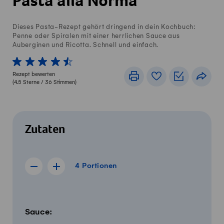
Pasta alla Norma
Dieses Pasta-Rezept gehört dringend in dein Kochbuch:
Penne oder Spiralen mit einer herrlichen Sauce aus
Auberginen und Ricotta. Schnell und einfach.
1 von 5 Sterne
2 von 5 Sterne
3 von 5 Sterne
4 von 5 Sterne
5 von 5 Sterne
Rezept bewerten
Drucken
Rezeptbuch
Einkaufslis
Teile
(
4.5
Sterne /
36
Stimmen)
Zutaten
4 Portionen
4
Portionen
Rezept für 3 Portionen anzeigen
Rezept für 5 Portionen anzeigen
Menge
Zutaten
Sauce: