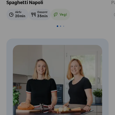
Spaghetti Napoli
P
Aktiv
Gesamt
Vegi
20min
35min
Vegetarisch