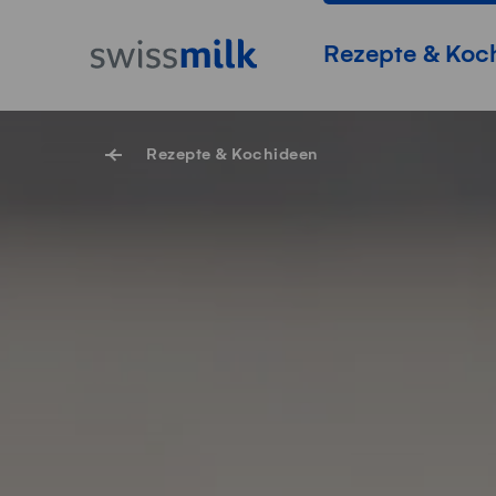
Navigieren auf Swissmilk.ch
Schnellzugriff-Links
Startseite
Hauptnavigation
Rezepte & Koc
Rezepte & Kochideen