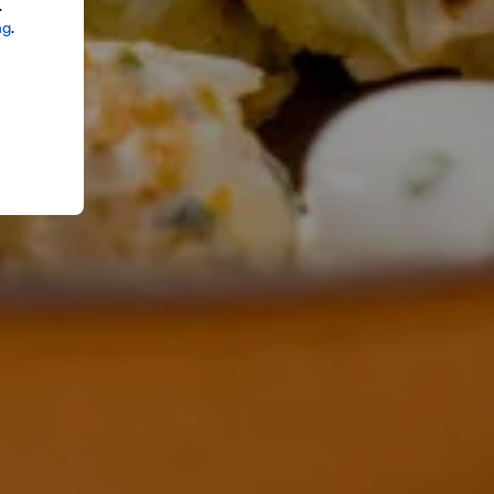
.
ng
.