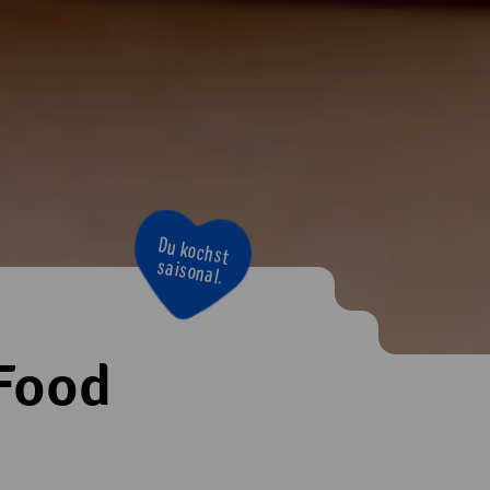
Du kochst
saisonal.
Food