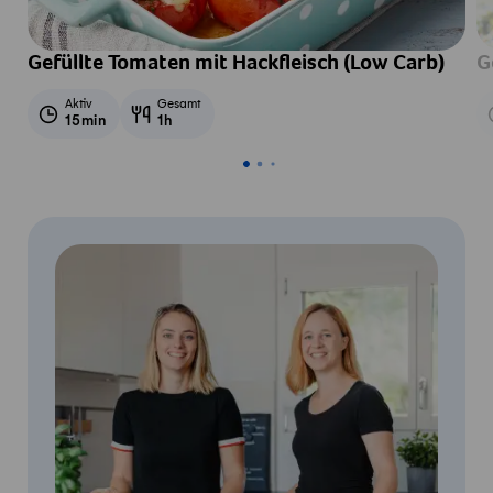
Gefüllte Tomaten mit Hackfleisch (Low Carb)
G
Aktiv
Gesamt
15min
1h