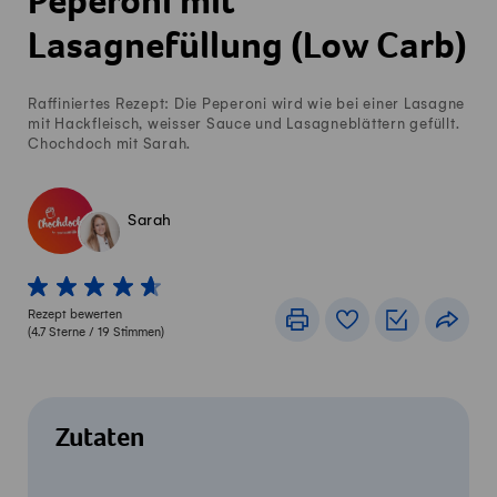
Peperoni mit
Lasagnefüllung (Low Carb)
Raffiniertes Rezept: Die Peperoni wird wie bei einer Lasagne
mit Hackfleisch, weisser Sauce und Lasagneblättern gefüllt.
Chochdoch mit Sarah.
Sarah
1 von 5 Sterne
2 von 5 Sterne
3 von 5 Sterne
4 von 5 Sterne
5 von 5 Sterne
Rezept bewerten
Drucken
Rezeptbuch
Einkaufslis
Teile
(
4.7
Sterne /
19
Stimmen)
Zutaten