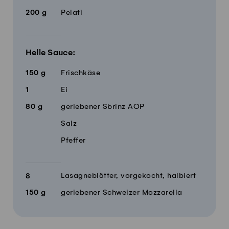
200
g
Pelati
Helle Sauce:
150
g
Frischkäse
1
Ei
80
g
geriebener Sbrinz AOP
Salz
Pfeffer
Lasagneblätter, vorgekocht, halbiert
8
150
g
geriebener Schweizer Mozzarella