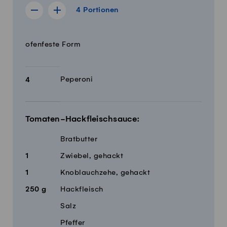
4 Portionen
4
Portionen
Rezept für 3 Portionen anzeigen
Rezept für 5 Portionen anzeigen
Menge
Zutaten
ofenfeste Form
Peperoni
4
Tomaten-Hackfleischsauce:
Bratbutter
1
Zwiebel, gehackt
1
Knoblauchzehe, gehackt
250
g
Hackfleisch
Salz
Pfeffer