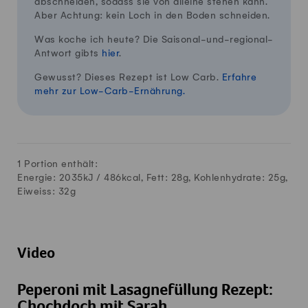
abschneiden, sodass sie von alleine stehen kann.
Aber Achtung: kein Loch in den Boden schneiden.
Was koche ich heute? Die Saisonal-und-regional-
Antwort gibts
hier
.
Gewusst? Dieses Rezept ist Low Carb.
Erfahre
mehr zur Low-Carb-Ernährung.
1 Portion enthält:
Energie: 2035kJ /
486
kcal, Fett:
28
g, Kohlenhydrate:
25
g,
Eiweiss:
32
g
Video
Peperoni mit Lasagnefüllung Rezept:
Chochdoch mit Sarah