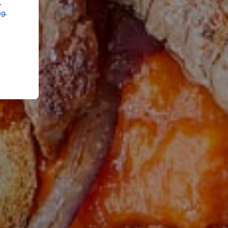
.
ng
.