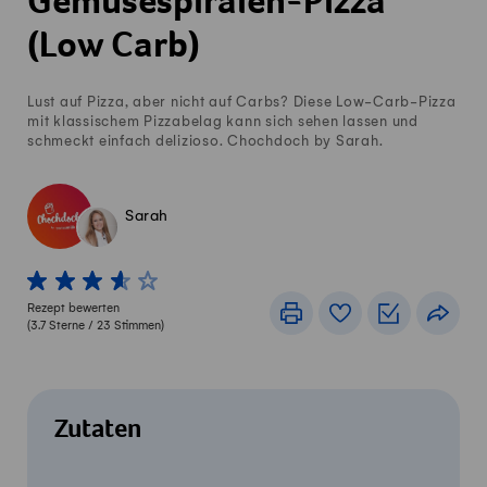
Gemüsespiralen-Pizza
(Low Carb)
Lust auf Pizza, aber nicht auf Carbs? Diese Low-Carb-Pizza
mit klassischem Pizzabelag kann sich sehen lassen und
schmeckt einfach delizioso. Chochdoch by Sarah.
Sarah
1 von 5 Sterne
2 von 5 Sterne
3 von 5 Sterne
4 von 5 Sterne
5 von 5 Sterne
Rezept bewerten
Drucken
Rezeptbuch
Einkaufslis
Teile
(
3.7
Sterne /
23
Stimmen)
Zutaten