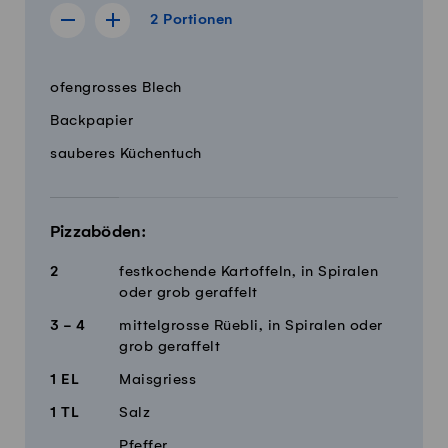
2 Portionen
2
Portionen
Rezept für 1 Portion anzeigen
Rezept für 3 Portionen anzeigen
Menge
Zutaten
ofengrosses Blech
Backpapier
sauberes Küchentuch
Pizzaböden:
2
festkochende Kartoffeln, in Spiralen
oder grob geraffelt
3 - 4
mittelgrosse Rüebli, in Spiralen oder
grob geraffelt
1
EL
Maisgriess
1
TL
Salz
Pfeffer