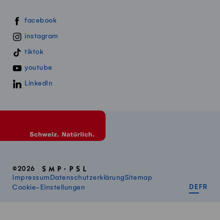
Swissmillk auf Social Media
facebook
instagram
tiktok
youtube
LinkedIn
©2026
Impressum
Datenschutzerklärung
Sitemap
DEUT
FR
Cookie-Einstellungen
DE
FR