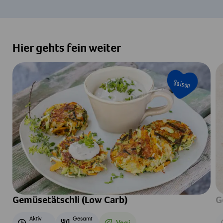
Hier gehts fein weiter
Saison
Gemüsetätschli (Low Carb)
G
Aktiv
Gesamt