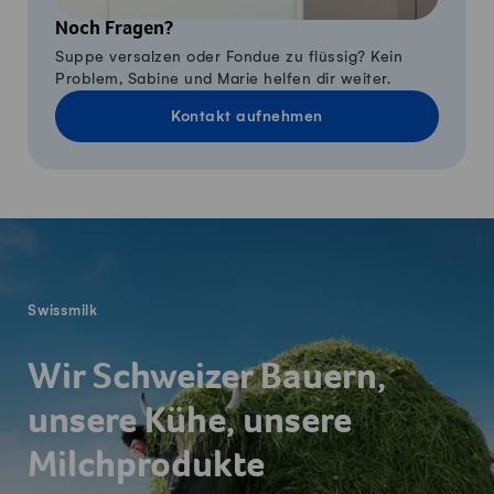
Noch Fragen?
Suppe versalzen oder Fondue zu flüssig? Kein
Problem, Sabine und Marie helfen dir weiter.
Kontakt aufnehmen
Fusszeile
Swissmilk
Wir Schweizer Bauern,
unsere Kühe, unsere
Milchprodukte