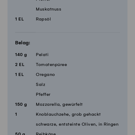
Muskatnuss
1
EL
Rapsöl
Belag:
140
g
Pelati
2
EL
Tomatenpüree
1
EL
Oregano
Salz
Pfeffer
150
g
Mozzarella, gewürfelt
1
Knoblauchzehe, grob gehackt
schwarze, entsteinte Oliven, in Ringen
50
g
Reibkäse