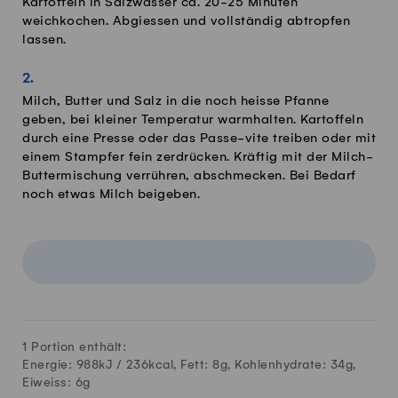
Kartoffeln in Salzwasser ca. 20-25 Minuten
weichkochen. Abgiessen und vollständig abtropfen
lassen.
Milch, Butter und Salz in die noch heisse Pfanne
geben, bei kleiner Temperatur warmhalten. Kartoffeln
durch eine Presse oder das Passe-vite treiben oder mit
einem Stampfer fein zerdrücken. Kräftig mit der Milch-
Buttermischung verrühren, abschmecken. Bei Bedarf
noch etwas Milch beigeben.
1 Portion enthält:
Energie: 988kJ /
236
kcal, Fett:
8
g, Kohlenhydrate:
34
g,
Eiweiss:
6
g