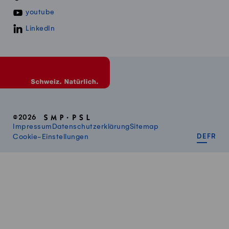
youtube
LinkedIn
©2026
Impressum
Datenschutzerklärung
Sitemap
DEUT
FR
Cookie-Einstellungen
DE
FR