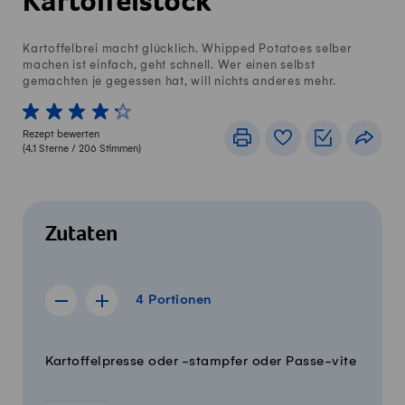
Kartoffelstock
Kartoffelbrei macht glücklich. Whipped Potatoes selber
machen ist einfach, geht schnell. Wer einen selbst
gemachten je gegessen hat, will nichts anderes mehr.
1 von 5 Sterne
2 von 5 Sterne
3 von 5 Sterne
4 von 5 Sterne
5 von 5 Sterne
Rezept bewerten
Drucken
Rezeptbuch
Einkaufslis
Teile
(
4.1
Sterne /
206
Stimmen)
Zutaten
4 Portionen
4
Portionen
Rezept für 3 Portionen anzeigen
Rezept für 5 Portionen anzeigen
Menge
Zutaten
Kartoffelpresse oder -stampfer oder Passe-vite