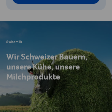
Fusszeile
Swissmilk
Wir Schweizer Bauern,
unsere Kühe, unsere
Milchprodukte