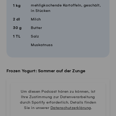
mehligkochende Kartoffeln, geschält,
1
kg
in Stücken
2
dl
Milch
30
g
Butter
1
TL
Salz
Muskatnuss
Frozen Yogurt: Sommer auf der Zunge
Um diesen Podcast hören zu können, ist
Ihre Zustimmung zur Datenverarbeitung
durch Spotify erforderlich. Details finden
Sie in unserer
Datenschutzerklärung
.