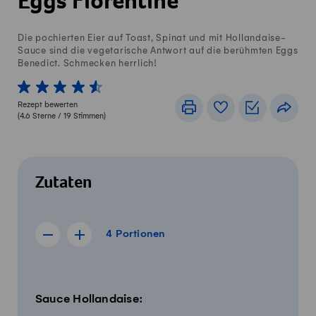
Eggs Florentine
Die pochierten Eier auf Toast, Spinat und mit Hollandaise-
Sauce sind die vegetarische Antwort auf die berühmten Eggs
Benedict. Schmecken herrlich!
1 von 5 Sterne
2 von 5 Sterne
3 von 5 Sterne
4 von 5 Sterne
5 von 5 Sterne
Rezept bewerten
Drucken
Rezeptbuch
Einkaufslis
Teile
(
4.6
Sterne /
19
Stimmen)
Zutaten
4 Portionen
4
Portionen
Rezept für 3 Portionen anzeigen
Rezept für 5 Portionen anzeigen
Menge
Zutaten
Sauce Hollandaise: