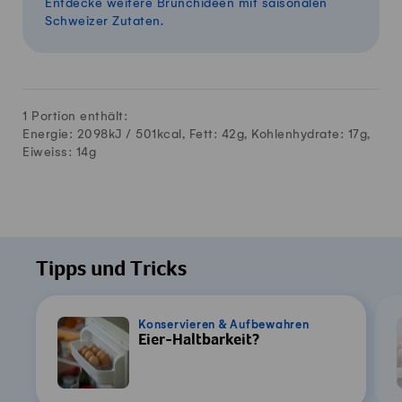
Entdecke weitere Brunchideen mit saisonalen
Schweizer Zutaten.
1 Portion enthält:
Energie: 2098kJ /
501
kcal, Fett:
42
g, Kohlenhydrate:
17
g,
Eiweiss:
14
g
Tipps und Tricks
Konservieren & Aufbewahren
Eier-Haltbarkeit?