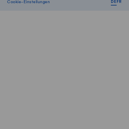
DEUT
FR
Cookie-Einstellungen
DE
FR