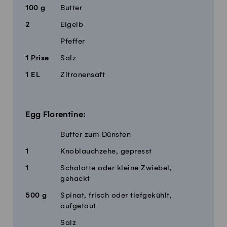
100
g
Butter
2
Eigelb
Pfeffer
1
Prise
Salz
1
EL
Zitronensaft
Egg Florentine:
Butter zum Dünsten
1
Knoblauchzehe, gepresst
1
Schalotte oder kleine Zwiebel,
gehackt
500
g
Spinat, frisch oder tiefgekühlt,
aufgetaut
Salz