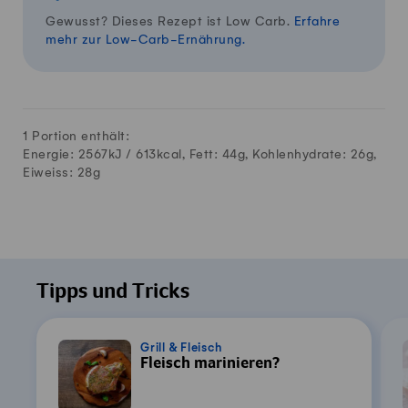
Gewusst? Dieses Rezept ist Low Carb.
Erfahre
mehr zur Low-Carb-Ernährung.
1 Portion enthält:
Energie: 2567kJ /
613
kcal, Fett:
44
g, Kohlenhydrate:
26
g,
Eiweiss:
28
g
Tipps und Tricks
Grill & Fleisch
Fleisch marinieren?