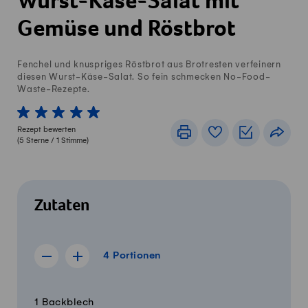
Wurst-Käse-Salat mit
Gemüse und Röstbrot
Fenchel und knuspriges Röstbrot aus Brotresten verfeinern
diesen Wurst-Käse-Salat. So fein schmecken No-Food-
Waste-Rezepte.
1 von 5 Sterne
2 von 5 Sterne
3 von 5 Sterne
4 von 5 Sterne
5 von 5 Sterne
Rezept bewerten
Drucken
Rezeptbuch
Einkaufslis
Teile
(
5
Sterne /
1
Stimme)
Zutaten
4 Portionen
4
Portionen
Rezept für 3 Portionen anzeigen
Rezept für 5 Portionen anzeigen
Menge
Zutaten
1 Backblech