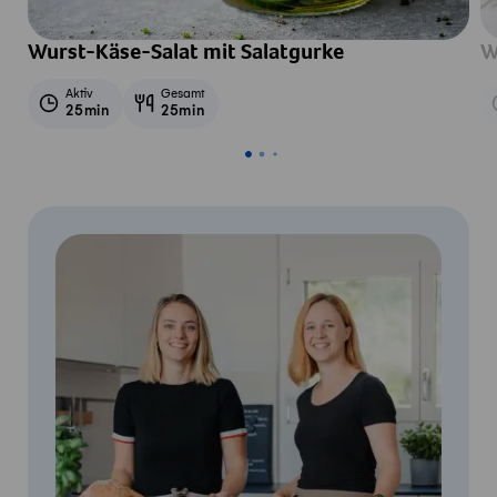
Wurst-Käse-Salat mit Salatgurke
W
Aktiv
Gesamt
25min
25min