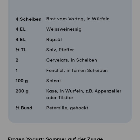
Brot vom Vortag, in Würfeln
4
Scheiben
4
EL
Weissweinessig
4
EL
Rapsöl
½
TL
Salz, Pfeffer
2
Cervelats, in Scheiben
1
Fenchel, in feinen Scheiben
100
g
Spinat
200
g
Käse, in Würfeln, z.B. Appenzeller
oder Tilsiter
½
Bund
Petersilie, gehackt
Frozen Yogurt: Sommer auf der Zunge