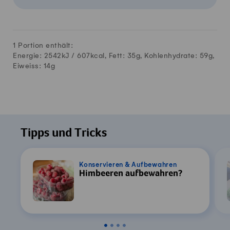
1 Portion enthält:
Energie: 2542kJ /
607
kcal, Fett:
35
g, Kohlenhydrate:
59
g,
Eiweiss:
14
g
Tipps und Tricks
Konservieren & Aufbewahren
Himbeeren aufbewahren?