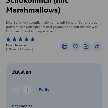
Schokomilch (mit
Marshmallows)
Eine Schokoladenmilch wie keine: mit feinster Schokolade,
gekrönt von Schlagrahm und gebackenen Marshmallows!
Da braucht es kein Lagerfeuer für.
1 von 5 Sterne
2 von 5 Sterne
3 von 5 Sterne
4 von 5 Sterne
5 von 5 Sterne
Rezept bewerten
Drucken
Rezeptbuch
Einkaufslis
Teile
(
5
Sterne /
4
Stimmen)
Zutaten
1 Portion
1
Portion
Rezept für 0 Portionen anzeigen
Rezept für 2 Portionen anzeigen
Menge
Zutaten
Backpapier