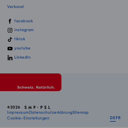
Verband
Swissmillk auf Social Media
facebook
instagram
tiktok
youtube
LinkedIn
©2026
Impressum
Datenschutzerklärung
Sitemap
DEUT
FR
Cookie-Einstellungen
DE
FR