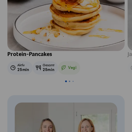
Protein-Pancakes
J
Aktiv
Gesamt
Vegi
25min
25min
Vegetarisch