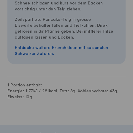
Schnee schlagen und kurz vor dem Backen
vorsichtig unter den Teig ziehen.
Zeitspartipp: Pancake-Teig in grosse
Eiswürfelbehälter füllen und Tiefkühlen. Direkt
gefroren in dir Pfanne geben. Bei mittlerer Hitze
auftauen lassen und Backen.
Entdecke weitere Brunchideen mit saisonalen
Schweizer Zutaten.
1 Portion enthält:
Energie: 1177kJ /
281
kcal, Fett:
8
g, Kohlenhydrate:
43
g,
Eiweiss:
10
g