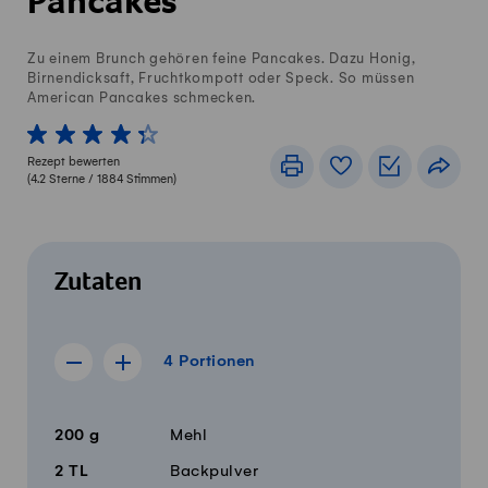
Pancakes
Zu einem Brunch gehören feine Pancakes. Dazu Honig,
Birnendicksaft, Fruchtkompott oder Speck. So müssen
American Pancakes schmecken.
1 von 5 Sterne
2 von 5 Sterne
3 von 5 Sterne
4 von 5 Sterne
5 von 5 Sterne
Rezept bewerten
Drucken
Rezeptbuch
Einkaufslis
Teile
(
4.2
Sterne /
1884
Stimmen)
Zutaten
4 Portionen
4
Portionen
Rezept für 3 Portionen anzeigen
Rezept für 5 Portionen anzeigen
Menge
Zutaten
200
g
Mehl
2
TL
Backpulver