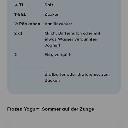
¼
TL
Salz
1½
EL
Zucker
½
Päckchen
Vanillezucker
2
dl
Milch, Buttermilch oder mit
etwas Wasser verdünntes
Joghurt
2
Eier, verquirlt
Bratbutter oder Bratcrème, zum
Backen
Frozen Yogurt: Sommer auf der Zunge