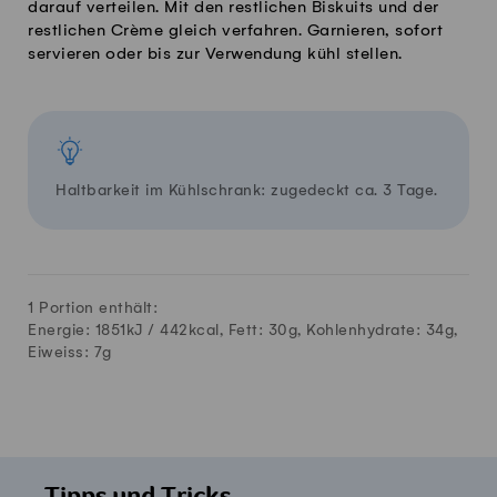
darauf verteilen. Mit den restlichen Biskuits und der
restlichen Crème gleich verfahren. Garnieren, sofort
servieren oder bis zur Verwendung kühl stellen.
Haltbarkeit im Kühlschrank: zugedeckt ca. 3 Tage.
1 Portion enthält:
Energie: 1851kJ /
442
kcal, Fett:
30
g, Kohlenhydrate:
34
g,
Eiweiss:
7
g