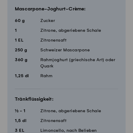
Mascarpone-Joghurt-Crème:
60
g
Zucker
1
Zitrone, abgeriebene Schale
1
EL
Zitronensaft
250
g
Schweizer Mascarpone
360
g
Rahmjoghurt (griechische Art) oder
Quark
1,25
dl
Rahm
Tränkflüssigkeit:
½ - 1
Zitrone, abgeriebene Schale
1,5
dl
Zitronensaft
3
EL
Limoncello, nach Belieben