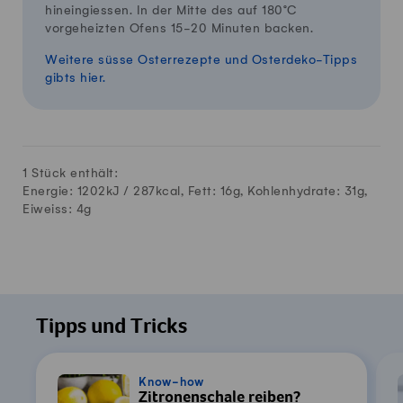
hineingiessen. In der Mitte des auf 180°C
vorgeheizten Ofens 15-20 Minuten backen.
Weitere süsse Osterrezepte und Osterdeko-Tipps
gibts hier.
1 Stück enthält:
Energie: 1202kJ /
287
kcal, Fett:
16
g, Kohlenhydrate:
31
g,
Eiweiss:
4
g
Tipps und Tricks
Know-how
Zitronenschale reiben?