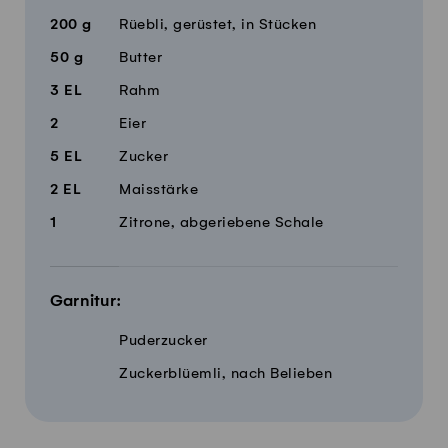
200
g
Rüebli, gerüstet, in Stücken
50
g
Butter
3
EL
Rahm
2
Eier
5
EL
Zucker
2
EL
Maisstärke
1
Zitrone, abgeriebene Schale
Garnitur:
Puderzucker
Zuckerblüemli, nach Belieben