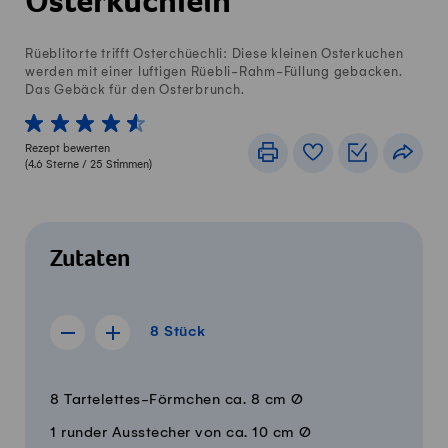
Osterküchlein
Rüeblitorte trifft Osterchüechli: Diese kleinen Osterkuchen
werden mit einer luftigen Rüebli-Rahm-Füllung gebacken.
Das Gebäck für den Osterbrunch.
1 von 5 Sterne
2 von 5 Sterne
3 von 5 Sterne
4 von 5 Sterne
5 von 5 Sterne
Rezept bewerten
Drucken
Rezeptbuch
Einkaufslis
Teile
(
4.6
Sterne /
25
Stimmen)
Zutaten
8 Stück
8
Stück
Rezept für 7 Stück anzeigen
Rezept für 9 Stück anzeigen
Menge
Zutaten
8 Tartelettes-Förmchen ca. 8 cm Ø
1 runder Ausstecher von ca. 10 cm Ø