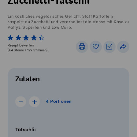
Zucchetti-Tätschli
Ein köstliches vegetarisches Gericht. Statt Kartoffeln
raspelst du Zucchetti und verarbeitest die Masse mit Käse zu
Pattys. Superfein und Low Carb.
1 von 5 Sterne
2 von 5 Sterne
3 von 5 Sterne
4 von 5 Sterne
5 von 5 Sterne
Rezept bewerten
Drucken
Rezeptbuch
Einkaufslis
Teile
(
4.4
Sterne /
129
Stimmen)
Zutaten
4 Portionen
4
Portionen
Rezept für 3 Portionen anzeigen
Rezept für 5 Portionen anzeigen
Menge
Zutaten
Tätschli: