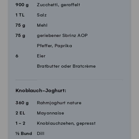
900
g
Zucchetti, geraffelt
1
TL
Salz
75
g
Mehl
75
g
geriebener Sbrinz AOP
Pfeffer, Paprika
6
Eier
Bratbutter oder Bratcrème
Knoblauch-Joghurt:
360
g
Rahmjoghurt nature
2
EL
Mayonnaise
1 - 2
Knoblauchzehen, gepresst
½
Bund
Dill