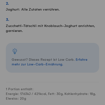
Joghurt: Alle Zutaten verrühren.
Zucchetti-Tätschli mit Knoblauch-Joghurt anrichten,
garnieren.
Gewusst? Dieses Rezept ist Low Carb.
Erfahre
mehr zur Low-Carb-Ernährung.
1 Portion enthält:
Energie: 1763kJ /
421
kcal, Fett:
30
g, Kohlenhydrate:
18
g,
Eiweiss:
20
g