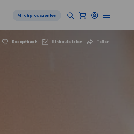
Warenkorb als Flyou
Login
Seitennavig
Suche öffnen
Milchproduzenten
Servicenavigation
Rezeptbuch
Einkaufslisten
Teilen