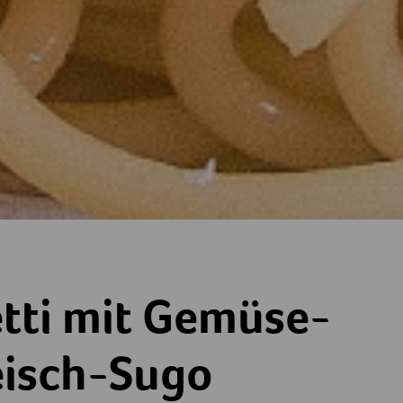
müse-Hackfleisch-Sugo
tti mit Gemüse-
eisch-Sugo