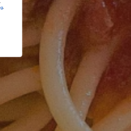
.
ng
.