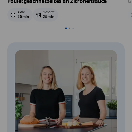
Pouletgeschnetzeltes an Zitronensauce
G
Aktiv
Gesamt
25min
25min