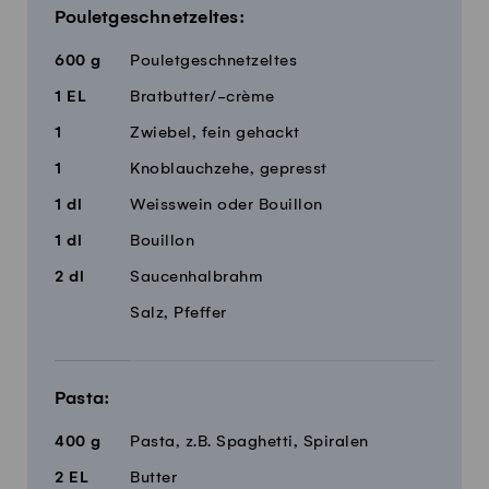
Pouletgeschnetzeltes:
600
g
Pouletgeschnetzeltes
1
EL
Bratbutter/-crème
1
Zwiebel, fein gehackt
1
Knoblauchzehe, gepresst
1
dl
Weisswein oder Bouillon
1
dl
Bouillon
2
dl
Saucenhalbrahm
Salz, Pfeffer
Pasta:
400
g
Pasta, z.B. Spaghetti, Spiralen
2
EL
Butter