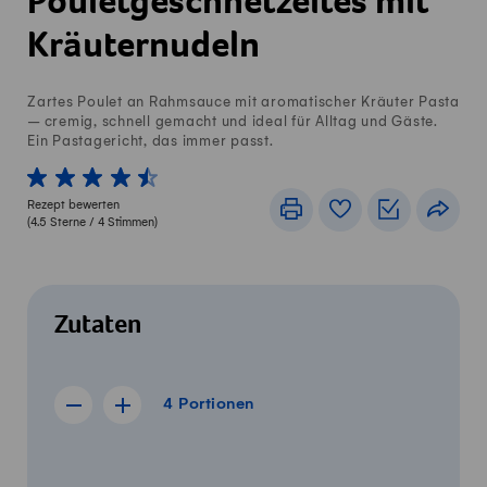
Pouletgeschnetzeltes mit
Kräuternudeln
Zartes Poulet an Rahmsauce mit aromatischer Kräuter Pasta
– cremig, schnell gemacht und ideal für Alltag und Gäste.
Ein Pastagericht, das immer passt.
1 von 5 Sterne
2 von 5 Sterne
3 von 5 Sterne
4 von 5 Sterne
5 von 5 Sterne
Rezept bewerten
Drucken
Rezeptbuch
Einkaufslis
Teile
(
4.5
Sterne /
4
Stimmen)
Zutaten
4 Portionen
4
Portionen
Rezept für 3 Portionen anzeigen
Rezept für 5 Portionen anzeigen
Menge
Zutaten