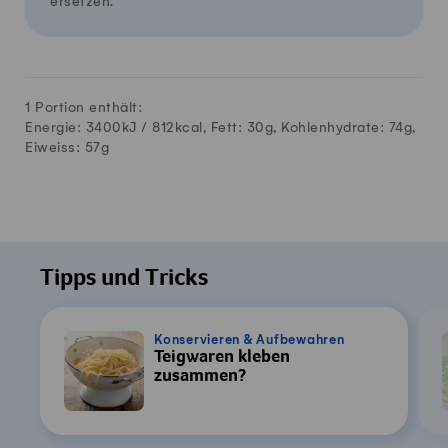
ersetzen.
1 Portion enthält:
Energie: 3400kJ /
812
kcal, Fett:
30
g, Kohlenhydrate:
74
g,
Eiweiss:
57
g
Tipps und Tricks
Konservieren & Aufbewahren
Teigwaren kleben
zusammen?