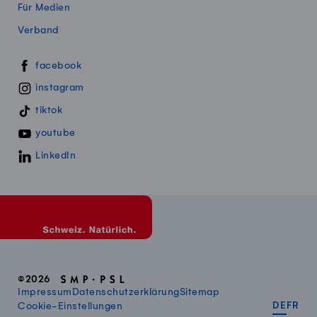
Für Medien
Verband
Swissmillk auf Social Media
facebook
instagram
tiktok
youtube
LinkedIn
©2026
Impressum
Datenschutzerklärung
Sitemap
DEUT
FR
Cookie-Einstellungen
DE
FR