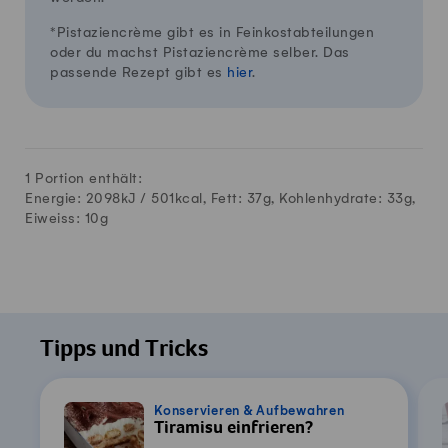
*Pistaziencrème gibt es in Feinkostabteilungen
oder du machst Pistaziencrème selber. Das
passende Rezept gibt es
hier
.
1 Portion enthält:
Energie: 2098kJ /
501
kcal, Fett:
37
g, Kohlenhydrate:
33
g,
Eiweiss:
10
g
Tipps und Tricks
Konservieren & Aufbewahren
Tiramisu einfrieren?