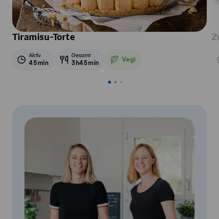
Tiramisu-Torte
Z
Aktiv
Gesamt
Vegi
45min
3h45min
Vegetarisch