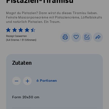
Pistazien-Tiramisu
Magst du Pistazien? Dann wirst du dieses Tiramisu lieben.
Feinste Mascarponecrème mit Pistaziencrème, Löffelbiskuits
und natürlich Pistazien. Ein Traum.
1 von 5 Sterne
2 von 5 Sterne
3 von 5 Sterne
4 von 5 Sterne
5 von 5 Sterne
Rezept bewerten
Drucken
Rezeptbuch
Einkaufslis
Teile
(
4.4
Sterne /
51
Stimmen)
Zutaten
6 Portionen
6
Portionen
Rezept für 5 Portionen anzeigen
Rezept für 7 Portionen anzeigen
Menge
Zutaten
Form 20x30 cm