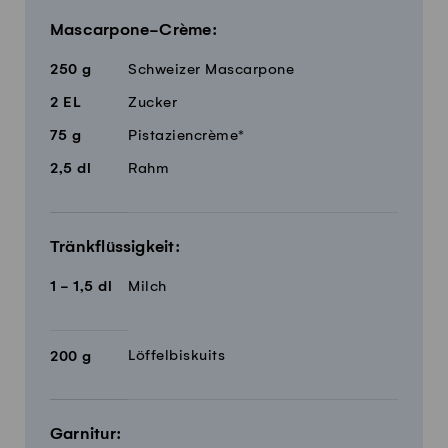
Mascarpone-Crème:
250
g
Schweizer Mascarpone
2
EL
Zucker
75
g
Pistaziencrème*
2,5
dl
Rahm
Tränkflüssigkeit:
1 - 1,5
dl
Milch
Löffelbiskuits
200
g
Garnitur: