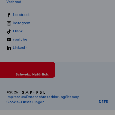
Verband
Swissmillk auf Social Media
facebook
instagram
tiktok
youtube
LinkedIn
©2026
Impressum
Datenschutzerklärung
Sitemap
DEUT
FR
Cookie-Einstellungen
DE
FR