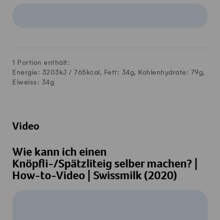
1 Portion enthält:
Energie: 3203kJ /
765
kcal, Fett:
34
g, Kohlenhydrate:
79
g,
Eiweiss:
34
g
Video
Wie kann ich einen
Knöpfli-/Spätzliteig selber machen? |
How-to-Video | Swissmilk (2020)