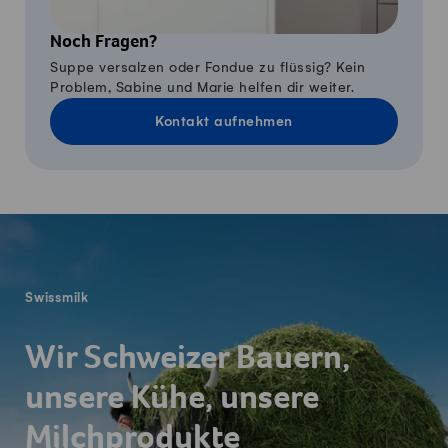
Noch Fragen?
Suppe versalzen oder Fondue zu flüssig? Kein
Problem, Sabine und Marie helfen dir weiter.
Kontakt aufnehmen
Fusszeile
Swissmilk
Wir Schweizer Bauern,
unsere Kühe, unsere
Milchprodukte