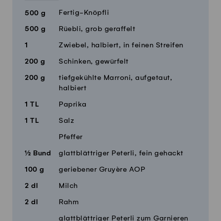
Fertig-Knöpfli
500
g
500
g
Rüebli, grob geraffelt
1
Zwiebel, halbiert, in feinen Streifen
200
g
Schinken, gewürfelt
200
g
tiefgekühlte Marroni, aufgetaut,
halbiert
1
TL
Paprika
1
TL
Salz
Pfeffer
½
Bund
glattblättriger Peterli, fein gehackt
100
g
geriebener Gruyère AOP
2
dl
Milch
2
dl
Rahm
glattblättriger Peterli zum Garnieren