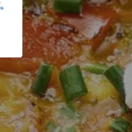
.
ng
.