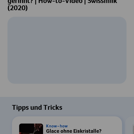
gerinnt? | How-to-Video | Swissmilk
(2020)
Um dieses Video ansehen zu können, ist
Ihre Zustimmung zur Datenverarbeitung
Tipps und Tricks
durch YouTube erforderlich. Details finden
Sie in unserer
Datenschutzerklärung
.
Know-how
Glace ohne Eiskristalle?