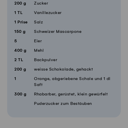
200
g
Zucker
1
TL
Vanillezucker
1
Prise
Salz
150
g
Schweizer Mascarpone
5
Eier
400
g
Mehl
2
TL
Backpulver
200
g
weisse Schokolade, gehackt
1
Orange, abgeriebene Schale und 1 dl
Saft
300
g
Rhabarber, gerüstet, klein gewürfelt
Puderzucker zum Bestäuben