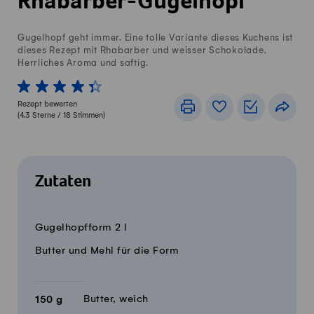
Rhabarber-Gugelhopf
Gugelhopf geht immer. Eine tolle Variante dieses Kuchens ist
dieses Rezept mit Rhabarber und weisser Schokolade.
Herrliches Aroma und saftig.
1 von 5 Sterne
2 von 5 Sterne
3 von 5 Sterne
4 von 5 Sterne
5 von 5 Sterne
Rezept bewerten
Drucken
Rezeptbuch
Einkaufslis
Teile
(
4.3
Sterne /
18
Stimmen)
Zutaten
8 Stück
Menge
Zutaten
Gugelhopfform 2 l
Butter und Mehl für die Form
Butter, weich
150
g