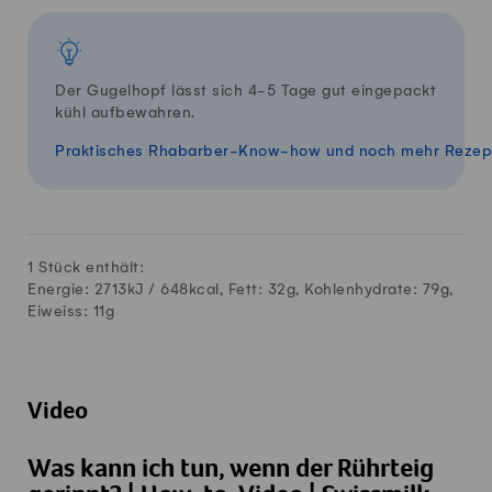
Der Gugelhopf lässt sich 4-5 Tage gut eingepackt
kühl aufbewahren.
Praktisches Rhabarber-Know-how und noch mehr Rezepte
1 Stück enthält:
Energie: 2713kJ /
648
kcal, Fett:
32
g, Kohlenhydrate:
79
g,
Eiweiss:
11
g
Video
Was kann ich tun, wenn der Rührteig