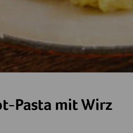
t Wirz
t-Pasta mit Wirz
ne
terne