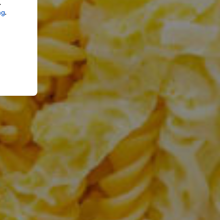
.
ng
.