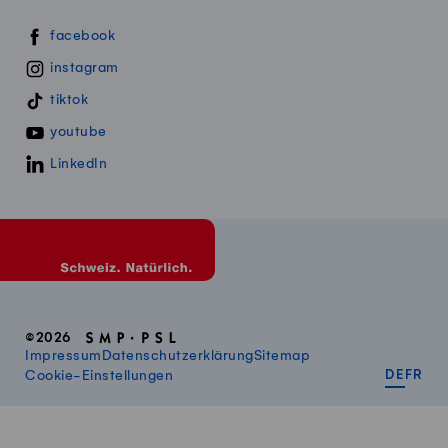
Swissmillk auf Social Media
facebook
instagram
tiktok
youtube
LinkedIn
©2026
Impressum
Datenschutzerklärung
Sitemap
DEUT
FR
Cookie-Einstellungen
DE
FR