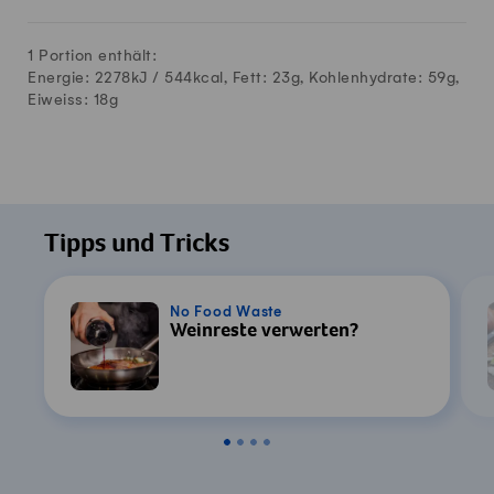
1 Portion enthält:
Energie: 2278kJ /
544
kcal, Fett:
23
g, Kohlenhydrate:
59
g,
Eiweiss:
18
g
Tipps und Tricks
No Food Waste
Weinreste verwerten?