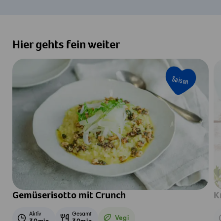
Hier gehts fein weiter
Saison
Gemüserisotto mit Crunch
K
Aktiv
Gesamt
Vegi