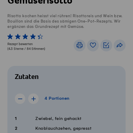
Gemüserisotto
Risotto kochen heisst viel rühren! Risottoreis und Wein bzw.
Bouillon sind die Basis des sämigen One-Pot-Rezepts. Wir
ergänzen das Grundrezept mit Gemüse.
1 von 5 Sterne
2 von 5 Sterne
3 von 5 Sterne
4 von 5 Sterne
5 von 5 Sterne
Rezept bewerten
Drucken
Rezeptbuch
Einkaufslis
Teile
(
4.3
Sterne /
84
Stimmen)
Zutaten
4 Portionen
4
Portionen
Rezept für 3 Portionen anzeigen
Rezept für 5 Portionen anzeigen
Menge
Zutaten
1
Zwiebel, fein gehackt
2
Knoblauchzehen, gepresst