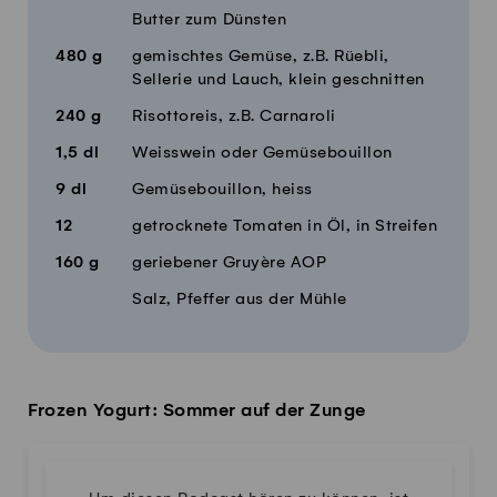
Butter zum Dünsten
480
g
gemischtes Gemüse, z.B. Rüebli,
Sellerie und Lauch, klein geschnitten
240
g
Risottoreis, z.B. Carnaroli
1,5
dl
Weisswein oder Gemüsebouillon
9
dl
Gemüsebouillon, heiss
12
getrocknete Tomaten in Öl, in Streifen
160
g
geriebener Gruyère AOP
Salz, Pfeffer aus der Mühle
Frozen Yogurt: Sommer auf der Zunge