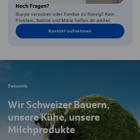
Noch Fragen?
Suppe versalzen oder Fondue zu flüssig? Kein
Problem, Sabine und Marie helfen dir weiter.
Kontakt aufnehmen
Fusszeile
Swissmilk
Wir Schweizer Bauern,
unsere Kühe, unsere
Milchprodukte