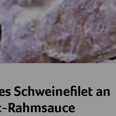
nefilet an Cognac-Rahmsauce
es Schweinefilet an
c-Rahmsauce