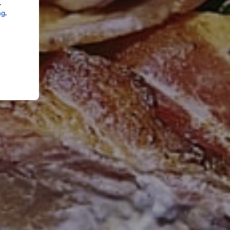
.
ng
.