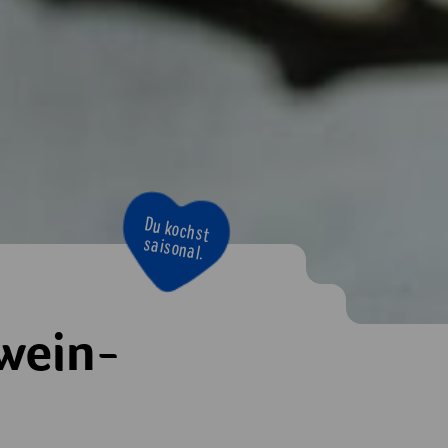
Bravo!
wein-