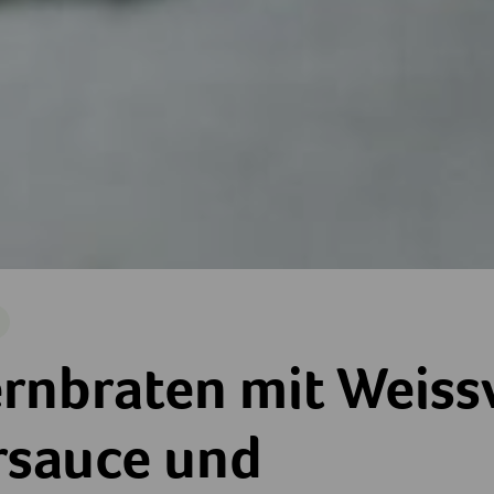
arisch
it Weisswein-Kräutersauce und Gemüsegarnitur
rnbraten mit Weiss
rsauce und