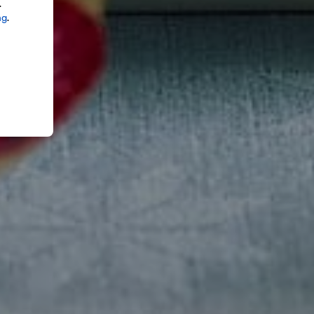
.
ng
.