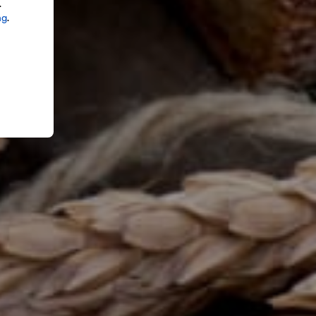
.
ng
.