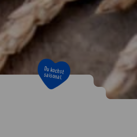
Du kochst
saisonal.