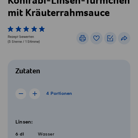
Kohlrabi-Linsen-Türmchen
mit Kräuterrahmsauce
1 von 5 Sterne
2 von 5 Sterne
3 von 5 Sterne
4 von 5 Sterne
5 von 5 Sterne
Rezept bewerten
Drucken
Rezeptbuch
Einkaufslis
Teile
(
5
Sterne /
1
Stimme)
Zutaten
4 Portionen
4
Portionen
Rezept für 3 Portionen anzeigen
Rezept für 5 Portionen anzeigen
Menge
Zutaten
Linsen:
6
dl
Wasser