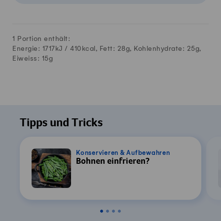
1 Portion enthält:
Energie: 1717kJ /
410
kcal, Fett:
28
g, Kohlenhydrate:
25
g,
Eiweiss:
15
g
Tipps und Tricks
Konservieren & Aufbewahren
Bohnen einfrieren?