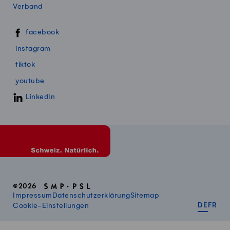
Verband
Swissmillk auf Social Media
facebook
instagram
tiktok
youtube
LinkedIn
©2026
Impressum
Datenschutzerklärung
Sitemap
DEUT
FR
Cookie-Einstellungen
DE
FR