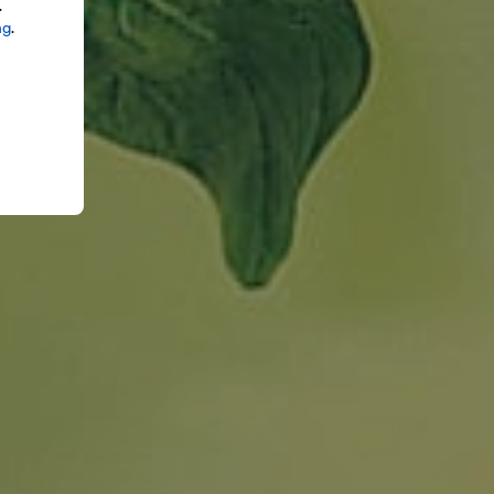
.
ng
.