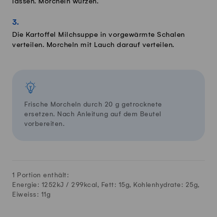
lassen. Morcheln würzen.
Die Kartoffel Milchsuppe in vorgewärmte Schalen
verteilen. Morcheln mit Lauch darauf verteilen.
Frische Morcheln durch 20 g getrocknete
ersetzen. Nach Anleitung auf dem Beutel
vorbereiten.
1 Portion enthält:
Energie: 1252kJ /
299
kcal, Fett:
15
g, Kohlenhydrate:
25
g,
Eiweiss:
11
g