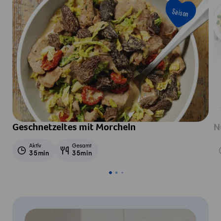
Saison
Geschnetzeltes mit Morcheln
N
Aktiv
Gesamt
35min
35min