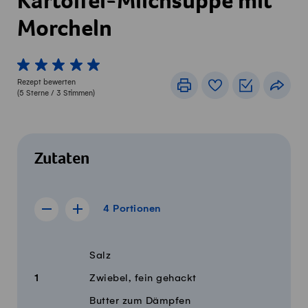
Kartoffel-Milchsuppe mit
Morcheln
1 von 5 Sterne
2 von 5 Sterne
3 von 5 Sterne
4 von 5 Sterne
5 von 5 Sterne
Rezept bewerten
Drucken
Rezeptbuch
Einkaufslis
Teile
(
5
Sterne /
3
Stimmen)
Zutaten
4 Portionen
4
Portionen
Rezept für 3 Portionen anzeigen
Rezept für 5 Portionen anzeigen
Menge
Zutaten
Salz
1
Zwiebel, fein gehackt
Butter zum Dämpfen