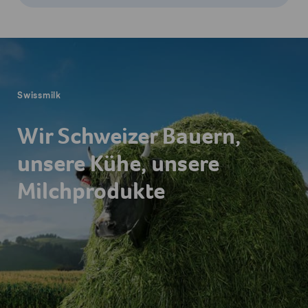
Fusszeile
Swissmilk
Wir Schweizer Bauern,
unsere Kühe, unsere
Milchprodukte