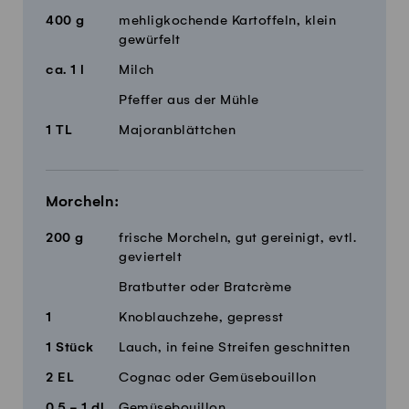
400
g
mehligkochende Kartoffeln, klein
gewürfelt
ca.
1
l
Milch
Pfeffer aus der Mühle
1
TL
Majoranblättchen
Morcheln:
200
g
frische Morcheln, gut gereinigt, evtl.
geviertelt
Bratbutter oder Bratcrème
1
Knoblauchzehe, gepresst
1
Stück
Lauch, in feine Streifen geschnitten
2
EL
Cognac oder Gemüsebouillon
0,5 - 1
dl
Gemüsebouillon