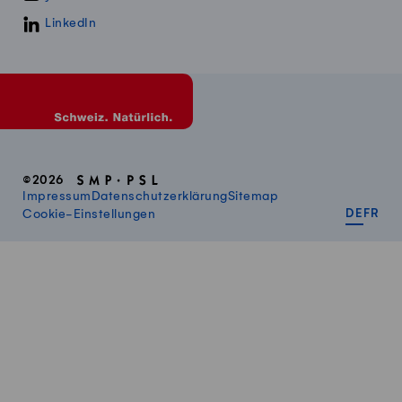
LinkedIn
©2026
Impressum
Datenschutzerklärung
Sitemap
DEUT
FR
Cookie-Einstellungen
DE
FR