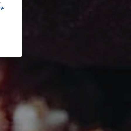
.
ng
.