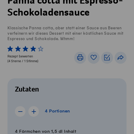
Panna cotta mit Espresso-
Schokoladensauce
Klassische Panna cotta, aber statt einer Sauce aus Beeren
verfeinern wir dieses Dessert mit einer köstlichen Sauce mit
Espresso und Schokolade. Mhmm!
1 von 5 Sterne
2 von 5 Sterne
3 von 5 Sterne
4 von 5 Sterne
5 von 5 Sterne
Rezept bewerten
Drucken
Rezeptbuch
Einkaufslis
Teile
(
4
Sterne /
1
Stimme)
Zutaten
4 Portionen
4
Portionen
Rezept für 3 Portionen anzeigen
Rezept für 5 Portionen anzeigen
Menge
Zutaten
4 Förmchen von 1,5 dl Inhalt