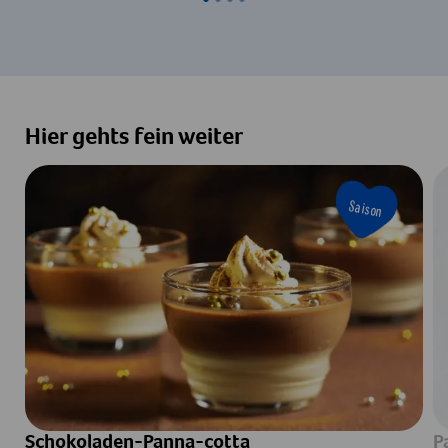
Hier gehts fein weiter
Saison
Schokoladen-Panna-cotta
P