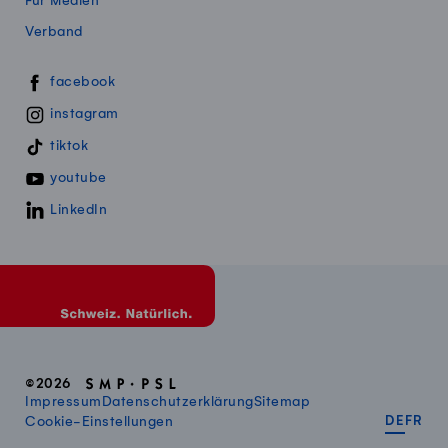
Für Medien
Verband
Swissmillk auf Social Media
facebook
instagram
tiktok
youtube
LinkedIn
©2026
Impressum
Datenschutzerklärung
Sitemap
DEUT
FR
Cookie-Einstellungen
DE
FR