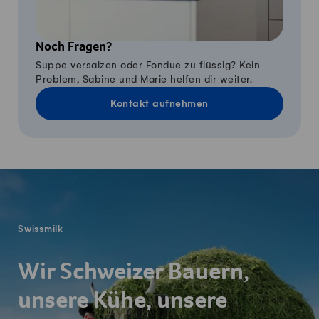
Noch Fragen?
Suppe versalzen oder Fondue zu flüssig? Kein
Problem, Sabine und Marie helfen dir weiter.
Kontakt aufnehmen
Fusszeile
Swissmilk
Wir Schweizer Bauern,
unsere Kühe, unsere