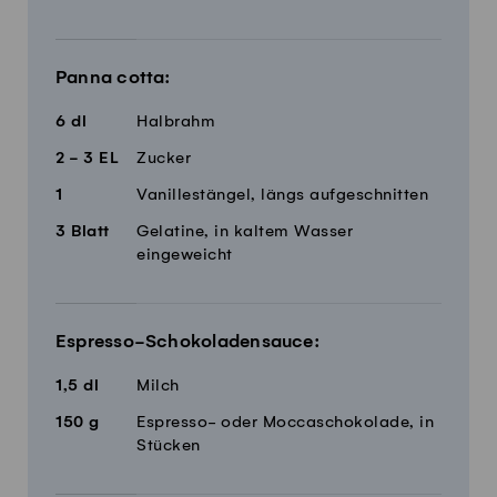
Panna cotta:
6
dl
Halbrahm
2 - 3
EL
Zucker
1
Vanillestängel, längs aufgeschnitten
3
Blatt
Gelatine, in kaltem Wasser
eingeweicht
Espresso-Schokoladensauce:
1,5
dl
Milch
150
g
Espresso- oder Moccaschokolade, in
Stücken