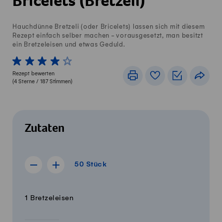
Bricelets (Bretzeli)
Hauchdünne Bretzeli (oder Bricelets) lassen sich mit diesem
Rezept einfach selber machen - vorausgesetzt, man besitzt
ein Bretzeleisen und etwas Geduld.
1 von 5 Sterne
2 von 5 Sterne
3 von 5 Sterne
4 von 5 Sterne
5 von 5 Sterne
Rezept bewerten
Drucken
Rezeptbuch
Einkaufslis
Teile
(
4
Sterne /
187
Stimmen)
Zutaten
50 Stück
50
Stück
Rezept für 49 Stück anzeigen
Rezept für 51 Stück anzeigen
Menge
Zutaten
1 Bretzeleisen