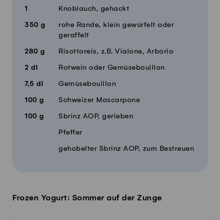
1
Knoblauch, gehackt
350
g
rohe Rande, klein gewürfelt oder
geraffelt
280
g
Risottoreis, z.B. Vialone, Arborio
2
dl
Rotwein oder Gemüsebouillon
7,5
dl
Gemüsebouillon
100
g
Schweizer Mascarpone
100
g
Sbrinz AOP, gerieben
Pfeffer
gehobelter Sbrinz AOP, zum Bestreuen
Frozen Yogurt: Sommer auf der Zunge