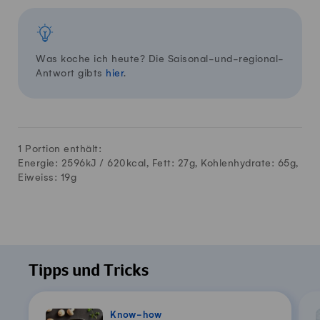
Was koche ich heute? Die Saisonal-und-regional-
Antwort gibts
hier
.
1 Portion enthält:
Energie: 2596kJ /
620
kcal, Fett:
27
g, Kohlenhydrate:
65
g,
Eiweiss:
19
g
Tipps und Tricks
Know-how