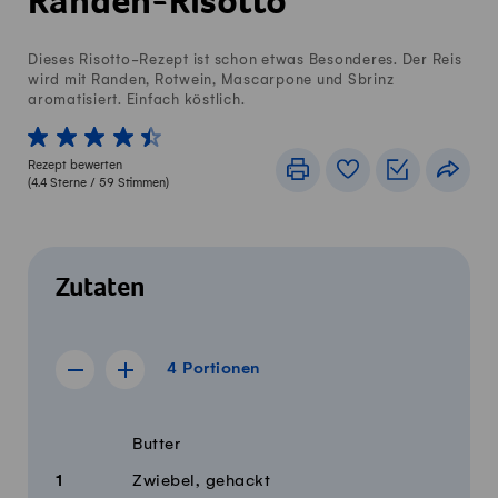
Randen-Risotto
Dieses Risotto-Rezept ist schon etwas Besonderes. Der Reis
wird mit Randen, Rotwein, Mascarpone und Sbrinz
aromatisiert. Einfach köstlich.
1 von 5 Sterne
2 von 5 Sterne
3 von 5 Sterne
4 von 5 Sterne
5 von 5 Sterne
Rezept bewerten
Drucken
Rezeptbuch
Einkaufslis
Teile
(
4.4
Sterne /
59
Stimmen)
Zutaten
4 Portionen
4
Portionen
Rezept für 3 Portionen anzeigen
Rezept für 5 Portionen anzeigen
Menge
Zutaten
Butter
1
Zwiebel, gehackt