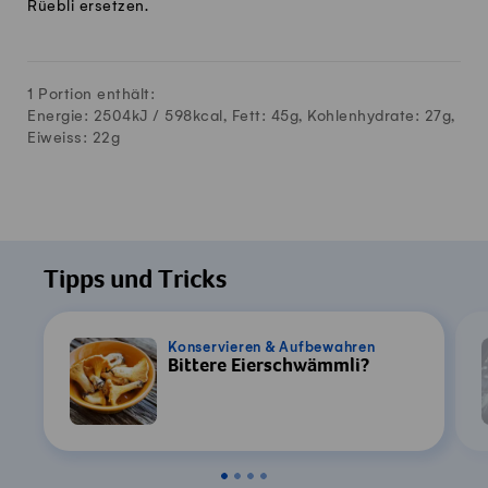
Rüebli ersetzen.
1 Portion enthält:
Energie: 2504kJ /
598
kcal, Fett:
45
g, Kohlenhydrate:
27
g,
Eiweiss:
22
g
Tipps und Tricks
Konservieren & Aufbewahren
Bittere Eierschwämmli?