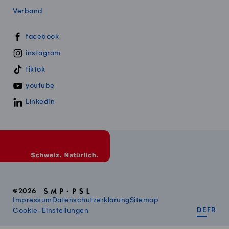
Verband
Swissmillk auf Social Media
facebook
instagram
tiktok
youtube
LinkedIn
©2026
Impressum
Datenschutzerklärung
Sitemap
DEUT
FR
Cookie-Einstellungen
DE
FR