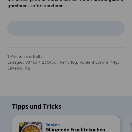
garnieren, sofort servieren.
1 Portion enthält:
Energie: 984kJ /
235
kcal, Fett:
18
g, Kohlenhydrate:
14
g,
Eiweiss:
5
g
Tipps und Tricks
Backen
Glänzende Früchtekuchen