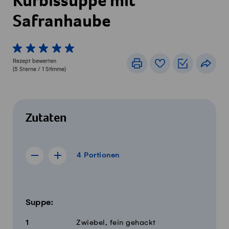
Kürbissuppe mit
Safranhaube
1 von 5 Sterne
2 von 5 Sterne
3 von 5 Sterne
4 von 5 Sterne
5 von 5 Sterne
Rezept bewerten
Drucken
Rezeptbuch
Einkaufslis
Teile
(
5
Sterne /
1
Stimme)
Zutaten
4 Portionen
4
Portionen
Rezept für 3 Portionen anzeigen
Rezept für 5 Portionen anzeigen
Menge
Zutaten
Suppe:
1
Zwiebel, fein gehackt