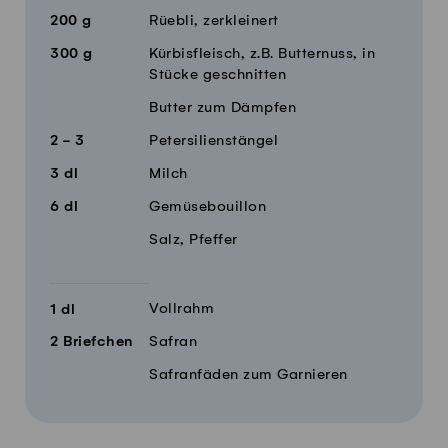
200
g
Rüebli, zerkleinert
300
g
Kürbisfleisch, z.B. Butternuss, in
Stücke geschnitten
Butter zum Dämpfen
2 - 3
Petersilienstängel
3
dl
Milch
6
dl
Gemüsebouillon
Salz, Pfeffer
Vollrahm
1
dl
2
Briefchen
Safran
Safranfäden zum Garnieren