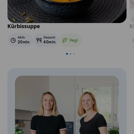
Kürbissuppe
K
Aktiv
Gesamt
Vegi
20min
40min
Vegetarisch