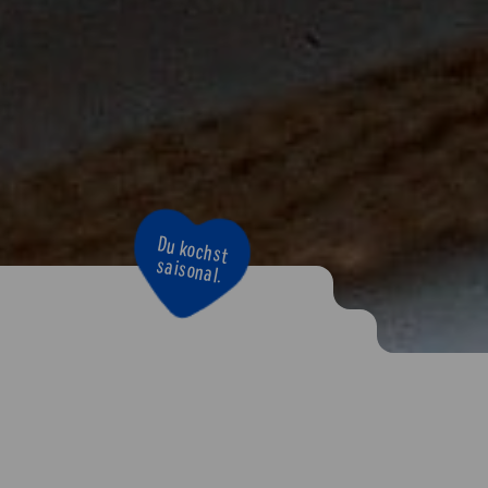
Du kochst
Bravo!
saisonal.