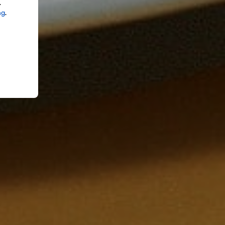
.
ng
.