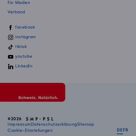
Für Medien
Verband
Swissmillk auf Social Media
facebook
instagram
tiktok
youtube
LinkedIn
©2026
Impressum
Datenschutzerklärung
Sitemap
DEUT
FR
Cookie-Einstellungen
DE
FR