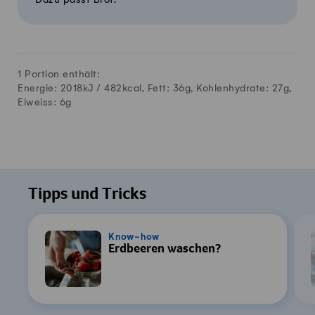
1 Portion enthält:
Energie: 2018kJ /
482
kcal, Fett:
36
g, Kohlenhydrate:
27
g,
Eiweiss:
6
g
Tipps und Tricks
Know-how
Erdbeeren waschen?