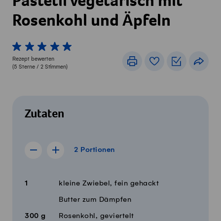
Pastetli vegetarisch mit
Rosenkohl und Äpfeln
1 von 5 Sterne
2 von 5 Sterne
3 von 5 Sterne
4 von 5 Sterne
5 von 5 Sterne
Rezept bewerten
Drucken
Rezeptbuch
Einkaufslis
Teile
(
5
Sterne /
2
Stimmen)
Zutaten
2 Portionen
2
Portionen
Rezept für 1 Portion anzeigen
Rezept für 3 Portionen anzeigen
Menge
Zutaten
1
kleine Zwiebel, fein gehackt
Butter zum Dämpfen
300
g
Rosenkohl, geviertelt