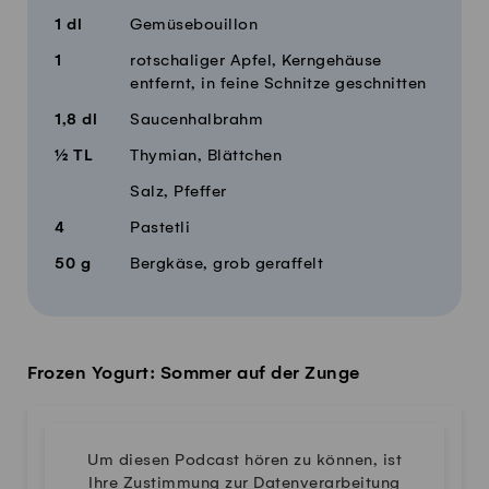
1
dl
Gemüsebouillon
1
rotschaliger Apfel, Kerngehäuse
entfernt, in feine Schnitze geschnitten
1,8
dl
Saucenhalbrahm
½
TL
Thymian, Blättchen
Salz, Pfeffer
4
Pastetli
50
g
Bergkäse, grob geraffelt
Frozen Yogurt: Sommer auf der Zunge
Um diesen Podcast hören zu können, ist
Ihre Zustimmung zur Datenverarbeitung