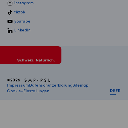
instagram
tiktok
youtube
LinkedIn
©2026
Impressum
Datenschutzerklärung
Sitemap
DEUT
FR
Cookie-Einstellungen
DE
FR