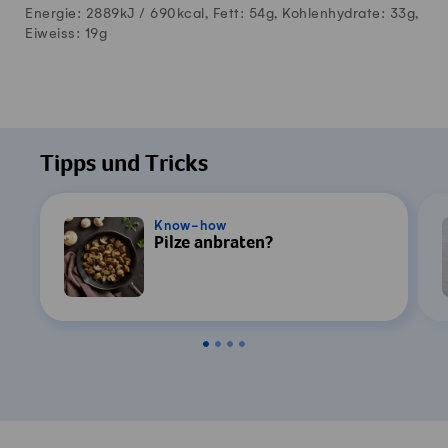
Energie: 2889kJ /
690
kcal, Fett:
54
g, Kohlenhydrate:
33
g,
Eiweiss:
19
g
Tipps und Tricks
Know-how
Pilze anbraten?