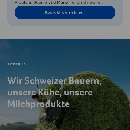
Problem, Sabine und Marie helfen dir weiter.
Kontakt aufnehmen
Fusszeile
Swissmilk
Wir Schweizer Bauern,
unsere Kühe, unsere
Milchprodukte