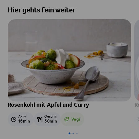
Hier gehts fein weiter
Rosenkohl mit Apfel und Curry
R
Aktiv
Gesamt
Vegi
15min
30min
Vegetarisch