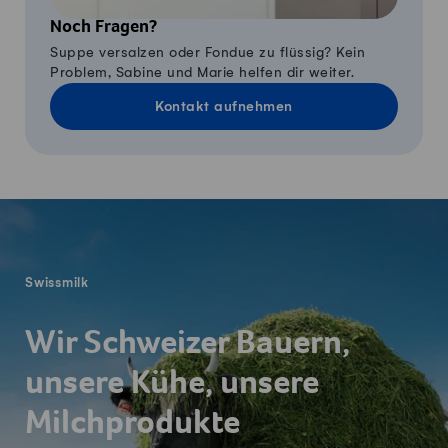
Noch Fragen?
Suppe versalzen oder Fondue zu flüssig? Kein
Problem, Sabine und Marie helfen dir weiter.
Kontakt aufnehmen
Fusszeile
Swissmilk
Wir Schweizer Bauern,
unsere Kühe, unsere
Milchprodukte