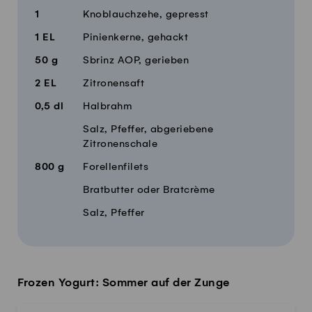
1
Knoblauchzehe, gepresst
1
EL
Pinienkerne, gehackt
50
g
Sbrinz AOP, gerieben
2
EL
Zitronensaft
0,5
dl
Halbrahm
Salz, Pfeffer, abgeriebene
Zitronenschale
800
g
Forellenfilets
Bratbutter oder Bratcrème
Salz, Pfeffer
Frozen Yogurt: Sommer auf der Zunge