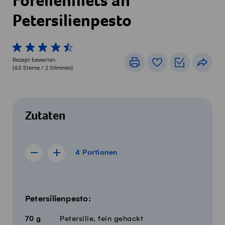
Forellenfilets an
Petersilienpesto
1 von 5 Sterne
2 von 5 Sterne
3 von 5 Sterne
4 von 5 Sterne
5 von 5 Sterne
Rezept bewerten
Drucken
Rezeptbuch
Einkaufslis
Teile
(
4.5
Sterne /
2
Stimmen)
Zutaten
4 Portionen
4
Portionen
Rezept für 3 Portionen anzeigen
Rezept für 5 Portionen anzeigen
Menge
Zutaten
Petersilienpesto:
70
g
Petersilie, fein gehackt