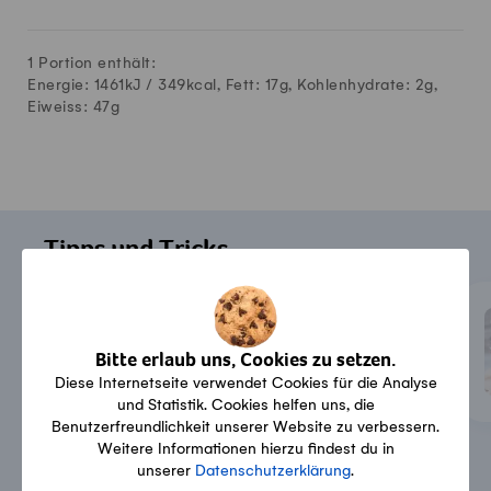
1 Portion enthält:
Energie: 1461kJ /
349
kcal, Fett:
17
g, Kohlenhydrate:
2
g,
Eiweiss:
47
g
Tipps und Tricks
Backen
Glänzende Früchtekuchen
und -wähen?
Bitte erlaub uns, Cookies zu setzen.
Diese Internetseite verwendet Cookies für die Analyse
und Statistik. Cookies helfen uns, die
Benutzerfreundlichkeit unserer Website zu verbessern.
Weitere Informationen hierzu findest du in
unserer
Datenschutzerklärung
.