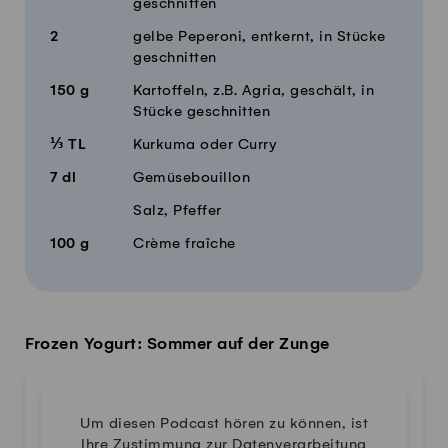
geschnitten
2
gelbe Peperoni, entkernt, in Stücke
geschnitten
150
g
Kartoffeln, z.B. Agria, geschält, in
Stücke geschnitten
⅓
TL
Kurkuma oder Curry
7
dl
Gemüsebouillon
Salz, Pfeffer
100
g
Crème fraîche
Frozen Yogurt: Sommer auf der Zunge
Um diesen Podcast hören zu können, ist
Ihre Zustimmung zur Datenverarbeitung