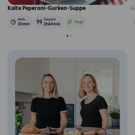
Kalte Peperoni-Gurken-Suppe
G
Aktiv
Gesamt
Vegi
20min
2h40min
Vegetarisch