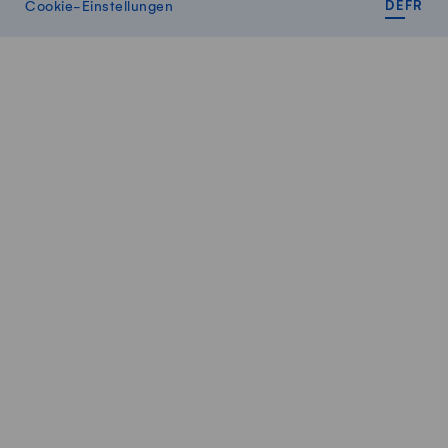
DEUT
FR
Cookie-Einstellungen
DE
FR