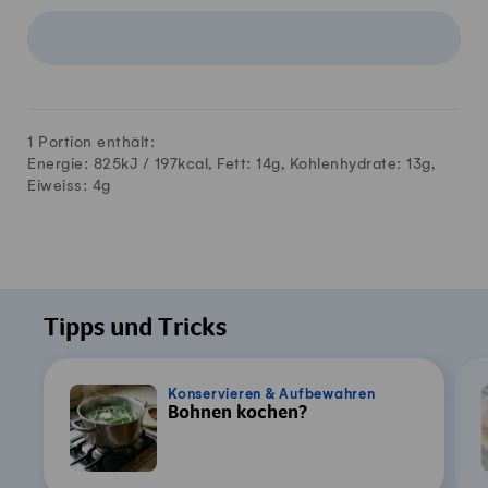
1 Portion enthält:
Energie: 825kJ /
197
kcal, Fett:
14
g, Kohlenhydrate:
13
g,
Eiweiss:
4
g
Tipps und Tricks
Konservieren & Aufbewahren
Bohnen kochen?