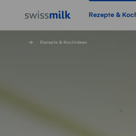
Navigieren auf Swissmilk.ch
Schnellzugriff-Links
Startseite
Hauptnavigation
Rezepte & Koc
Rezepte & Kochideen