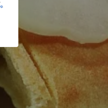
.
ng
.