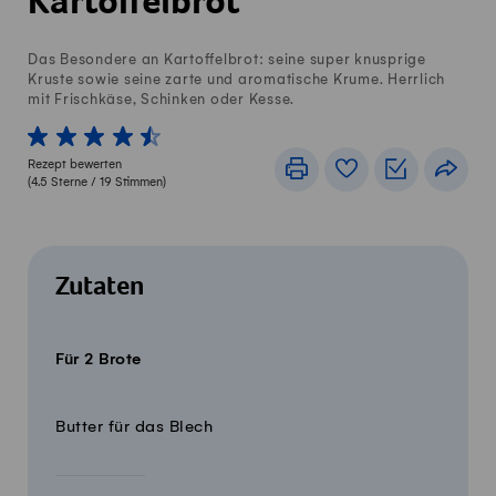
Kartoffelbrot
Das Besondere an Kartoffelbrot: seine super knusprige
Kruste sowie seine zarte und aromatische Krume. Herrlich
mit Frischkäse, Schinken oder Kesse.
1 von 5 Sterne
2 von 5 Sterne
3 von 5 Sterne
4 von 5 Sterne
5 von 5 Sterne
Rezept bewerten
Drucken
Rezeptbuch
Einkaufslis
Teile
(
4.5
Sterne /
19
Stimmen)
Zutaten
Für 2 Brote
Menge
Zutaten
Butter für das Blech