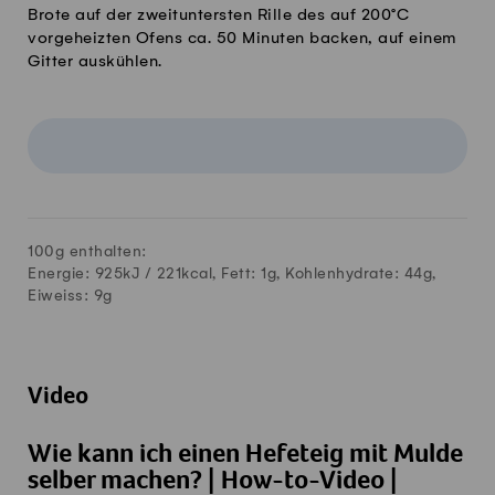
Brote auf der zweituntersten Rille des auf 200°C
vorgeheizten Ofens ca. 50 Minuten backen, auf einem
Gitter auskühlen.
100g enthalten:
Energie: 925kJ /
221
kcal, Fett:
1
g, Kohlenhydrate:
44
g,
Eiweiss:
9
g
Video
Wie kann ich einen Hefeteig mit Mulde
selber machen? | How-to-Video |