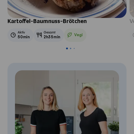
Kartoffel-Baumnuss-Brötchen
V
Aktiv
Gesamt
Vegi
50min
2h35min
Vegetarisch