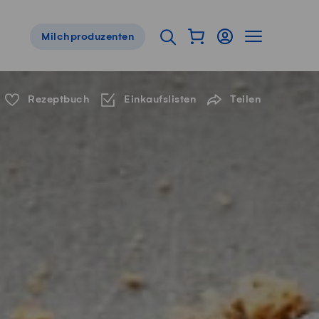
Warenkorb als Flyou
Login
Seitennavig
Suche öffnen
Milchproduzenten
Servicenavigation
Rezeptbuch
Einkaufslisten
Teilen