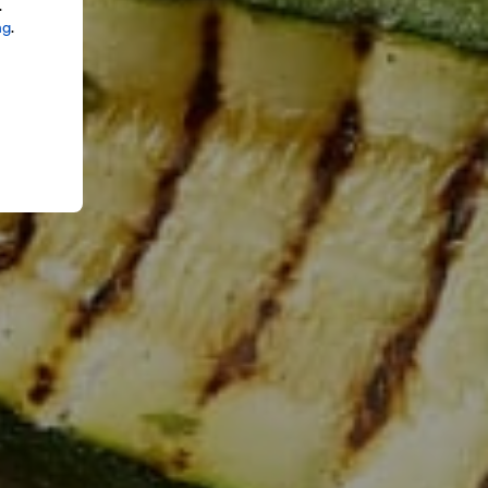
.
ng
.