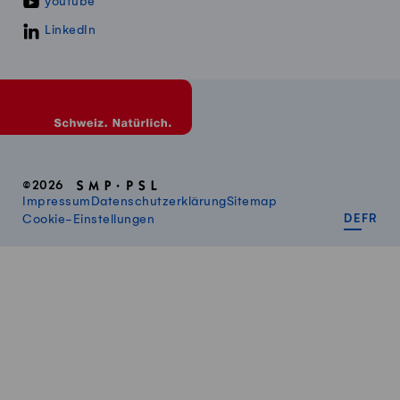
youtube
LinkedIn
©2026
Impressum
Datenschutzerklärung
Sitemap
DEUT
FR
Cookie-Einstellungen
DE
FR