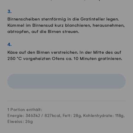
Birnenscheiben sternförmig in die Gratinteller legen.
Kümmel im Birnensud kurz blanchieren, herausnehmen,
abtropfen, auf die Birnen streuen.
Käse auf den Birnen verstreichen. In der Mitte des auf
250 °C vorgeheizten Ofens ca. 10 Minuten gratinieren.
1 Portion enthält:
Energie: 3463kJ /
827
kcal, Fett:
28
g, Kohlenhydrate:
118
g,
Eiweiss:
26
g