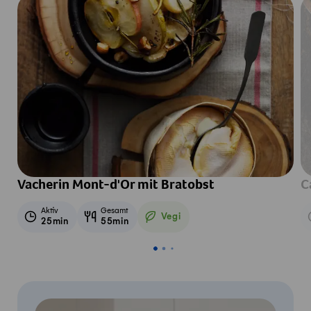
Vacherin Mont-d'Or mit Bratobst
C
Aktiv
Gesamt
Vegi
25min
55min
Vegetarisch