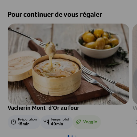
Pour continuer de vous régaler
Vacherin Mont-d'Or au four
V
Préparation
Temps total
Veggie
15min
40min
Veggie