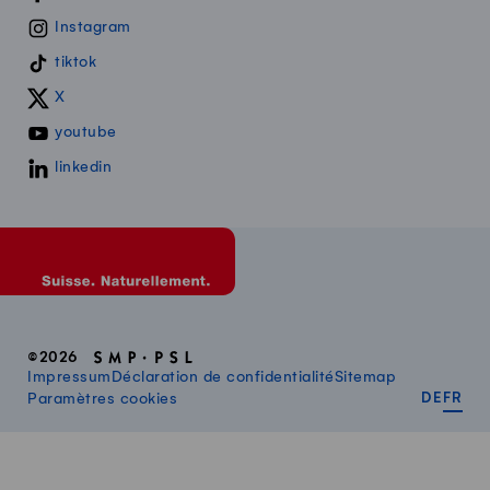
Instagram
tiktok
X
youtube
linkedin
©2026
Impressum
Déclaration de confidentialité
Sitemap
DEUT
FR
Paramètres cookies
DE
FR