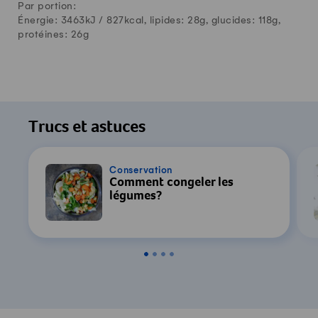
Par portion:
Énergie: 3463kJ /
827
kcal, lipides:
28
g, glucides:
118
g,
protéines:
26
g
Trucs et astuces
Conservation
Comment congeler les
légumes?