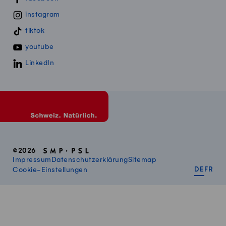
instagram
tiktok
youtube
LinkedIn
©2026
Impressum
Datenschutzerklärung
Sitemap
DEUT
FR
Cookie-Einstellungen
DE
FR