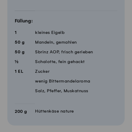
Füllung:
1
kleines Eigelb
50
g
Mandeln, gemahlen
50
g
Sbrinz AOP, frisch gerieben
½
Schalotte, fein gehackt
1
EL
Zucker
wenig Bittermandelaroma
Salz, Pfeffer, Muskatnuss
Hüttenkäse nature
200
g