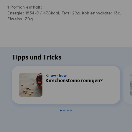
1 Portion enthält:
Energie: 1834kJ /
438
kcal, Fett:
29
g, Kohlenhydrate:
13
g,
Eiweiss:
30
g
Tipps und Tricks
Know-how
Kirschensteine reinigen?