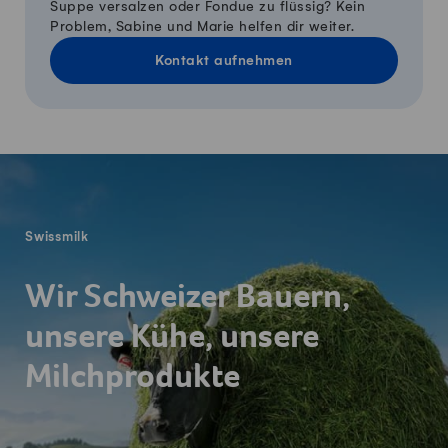
Suppe versalzen oder Fondue zu flüssig? Kein
Problem, Sabine und Marie helfen dir weiter.
Kontakt aufnehmen
Fusszeile
Swissmilk
Wir Schweizer Bauern,
unsere Kühe, unsere
Milchprodukte