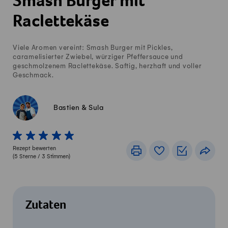
Smash Burger mit
Raclettekäse
Viele Aromen vereint: Smash Burger mit Pickles,
caramelisierter Zwiebel, würziger Pfeffersauce und
geschmolzenem Raclettekäse. Saftig, herzhaft und voller
Geschmack.
Bastien & Sula
1 von 5 Sterne
2 von 5 Sterne
3 von 5 Sterne
4 von 5 Sterne
5 von 5 Sterne
Rezept bewerten
Drucken
Rezeptbuch
Einkaufslis
Teile
(
5
Sterne /
3
Stimmen)
Zutaten