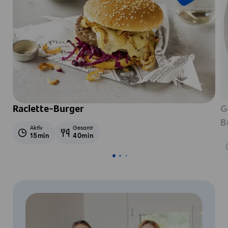
Raclette-Burger
G
B
Aktiv
Gesamt
15min
40min