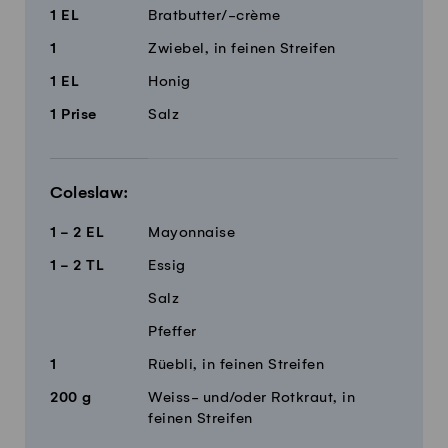
1
EL
Bratbutter/-crème
1
Zwiebel, in feinen Streifen
1
EL
Honig
1
Prise
Salz
Coleslaw:
1 - 2
EL
Mayonnaise
1 - 2
TL
Essig
Salz
Pfeffer
1
Rüebli, in feinen Streifen
200
g
Weiss- und/oder Rotkraut, in
feinen Streifen