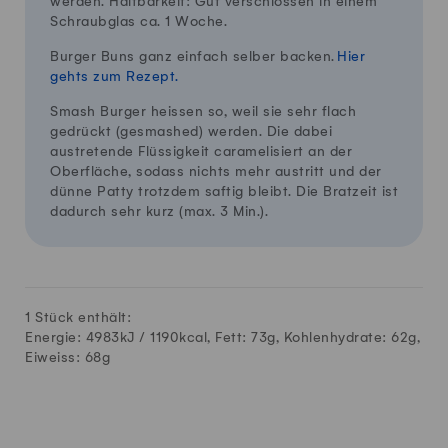
werden. Haltbarkeit: Gut verschlossen in einem
Schraubglas ca. 1 Woche.
Burger Buns ganz einfach selber backen.
Hier
gehts zum Rezept.
Smash Burger heissen so, weil sie sehr flach
gedrückt (gesmashed) werden. Die dabei
austretende Flüssigkeit caramelisiert an der
Oberfläche, sodass nichts mehr austritt und der
dünne Patty trotzdem saftig bleibt. Die Bratzeit ist
dadurch sehr kurz (max. 3 Min.).
1 Stück enthält:
Energie: 4983kJ /
1190
kcal, Fett:
73
g, Kohlenhydrate:
62
g,
Eiweiss:
68
g