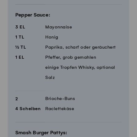
Pepper Sauce:
3
EL
Mayonnaise
1
TL
Honig
½
TL
Paprika, scharf oder geräuchert
1
EL
Pfeffer, grob gemahlen
einige Tropfen Whisky, optional
Salz
Brioche-Buns
2
4
Scheiben
Raclettekäse
Smash Burger Pattys: