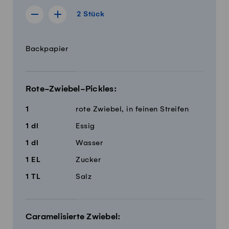
2 Stück
2
Stück
Rezept für 1 Stück anzeigen
Rezept für 3 Stück anzeigen
Menge
Zutaten
Backpapier
Rote-Zwiebel-Pickles:
1
rote Zwiebel, in feinen Streifen
1
dl
Essig
1
dl
Wasser
1
EL
Zucker
1
TL
Salz
Caramelisierte Zwiebel: