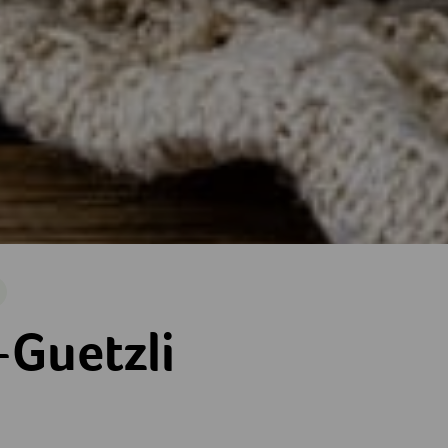
arisch
-Guetzli