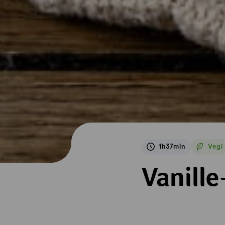
1h37min
Vegi
Veget
Vanille-Guetzli
Vanille