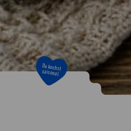
Du kochst
saisonal.