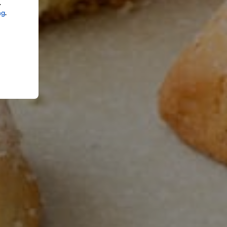
.
ng
.