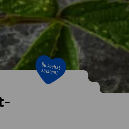
Du kochst
saisonal.
t-