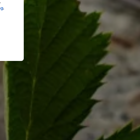
.
ng
.