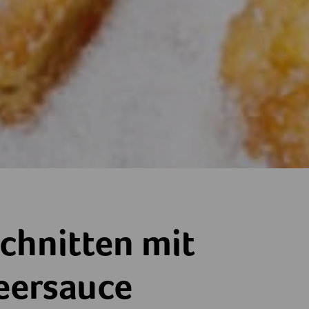
isch
mit Brombeersauce
chnitten mit
ersauce