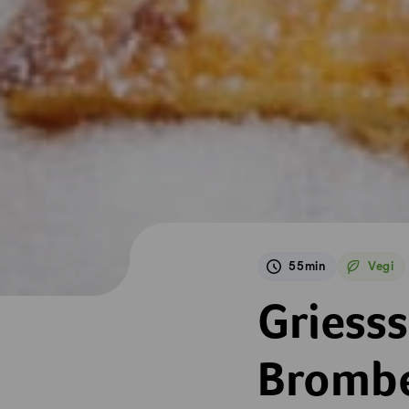
55min
Vegi
Vegetar
Griessschnitten 
Griesss
Brombe