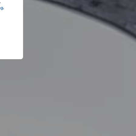
.
ng
.