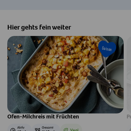
Hier gehts fein weiter
Saison
Ofen-Milchreis mit Früchten
P
Aktiv
Gesamt
Vegi