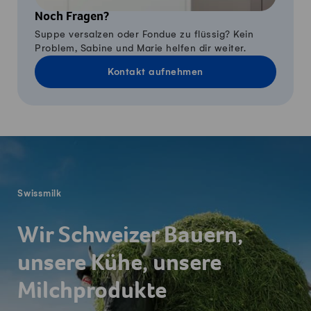
Noch Fragen?
Suppe versalzen oder Fondue zu flüssig? Kein
Problem, Sabine und Marie helfen dir weiter.
Kontakt aufnehmen
Fusszeile
Swissmilk
Wir Schweizer Bauern,
unsere Kühe, unsere
Milchprodukte