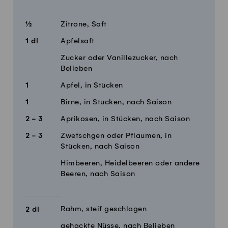
Menge
Zutaten
½
Zitrone, Saft
1
dl
Apfelsaft
Zucker oder Vanillezucker, nach
Belieben
1
Apfel, in Stücken
1
Birne, in Stücken, nach Saison
2 - 3
Aprikosen, in Stücken, nach Saison
2 - 3
Zwetschgen oder Pflaumen, in
Stücken, nach Saison
Himbeeren, Heidelbeeren oder andere
Beeren, nach Saison
Rahm, steif geschlagen
2
dl
gehackte Nüsse, nach Belieben