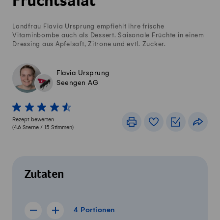
Fruchtsalat
Landfrau Flavia Ursprung empfiehlt ihre frische
Vitaminbombe auch als Dessert. Saisonale Früchte in einem
Dressing aus Apfelsaft, Zitrone und evtl. Zucker.
Flavia Ursprung
Seengen AG
1 von 5 Sterne
2 von 5 Sterne
3 von 5 Sterne
4 von 5 Sterne
5 von 5 Sterne
Rezept bewerten
Drucken
Rezeptbuch
Einkaufslis
Teile
(
4.6
Sterne /
15
Stimmen)
Zutaten
4 Portionen
4
Portionen
Rezept für 3 Portionen anzeigen
Rezept für 5 Portionen anzeigen