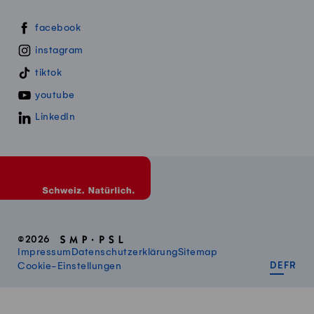
Swissmillk auf Social Media
facebook
instagram
tiktok
youtube
LinkedIn
©2026
Impressum
Datenschutzerklärung
Sitemap
DEUT
FR
Cookie-Einstellungen
DE
FR