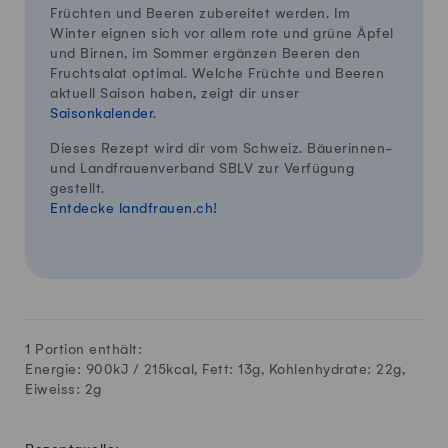
Früchten und Beeren zubereitet werden. Im
Winter eignen sich vor allem rote und grüne Äpfel
und Birnen, im Sommer ergänzen Beeren den
Fruchtsalat optimal. Welche Früchte und Beeren
aktuell Saison haben, zeigt dir unser
Saisonkalender
.
Dieses Rezept wird dir vom Schweiz. Bäuerinnen-
und Landfrauenverband SBLV zur Verfügung
gestellt.
Entdecke landfrauen.ch!
1 Portion enthält:
Energie: 900kJ /
215
kcal, Fett:
13
g, Kohlenhydrate:
22
g,
Eiweiss:
2
g